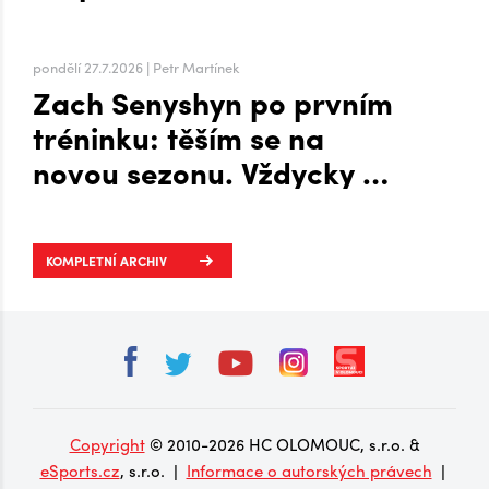
zámoří i přesunu na Hanou
pondělí 27.7.2026 | Petr Martínek
Zach Senyshyn po prvním
tréninku: těším se na
novou sezonu. Vždycky mi
to šlo líp, když mi byla
zima, říká o Plechárně
KOMPLETNÍ ARCHIV
Copyright
© 2010-2026 HC OLOMOUC, s.r.o. &
eSports.cz
, s.r.o. |
Informace o autorských právech
|