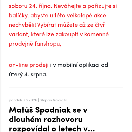
sobotu 24. října. Neváhejte a pořizujte si
balíčky, abyste u této velkolepé akce
nechyběli! Vybírat můžete až ze čtyř
variant, které lze zakoupit v kamenné
prodejně fanshopu,
on-line prodeji
i v mobilní aplikaci od
úterý 4. srpna.
pondělí 3.8.2026 | Štěpán Navrátil
Matúš Spodniak se v
dlouhém rozhovoru
rozpovídal o letech v