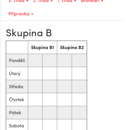
3. Třída
2. Třída
1. Třída
Brankáři
Přípravka
Skupina B
Skupina B1
Skupina B2
Pondělí
Úterý
Středa
Čtvrtek
Pátek
Sobota