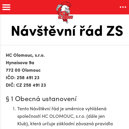
Návštěvní řád ZS
HC Olomouc, s.r.o.
Hynaisova 9a
772 00 Olomouc
IČO: 258 491 23
DIČ: CZ 258 491 23
§ 1 Obecná ustanovení
Tento Návštěvní řád je směrnice vyhlášená
společností HC OLOMOUC, s.r.o. (dále jen
Klub), která určuje základní závazná pravidla