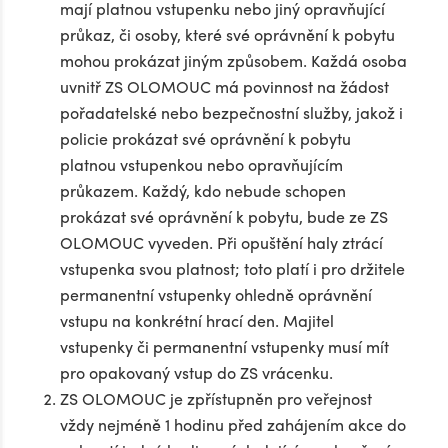
mají platnou vstupenku nebo jiný opravňující
průkaz, či osoby, které své oprávnění k pobytu
mohou prokázat jiným způsobem. Každá osoba
uvnitř ZS OLOMOUC má povinnost na žádost
pořadatelské nebo bezpečnostní služby, jakož i
policie prokázat své oprávnění k pobytu
platnou vstupenkou nebo opravňujícím
průkazem. Každý, kdo nebude schopen
prokázat své oprávnění k pobytu, bude ze ZS
OLOMOUC vyveden. Při opuštění haly ztrácí
vstupenka svou platnost; toto platí i pro držitele
permanentní vstupenky ohledně oprávnění
vstupu na konkrétní hrací den. Majitel
vstupenky či permanentní vstupenky musí mít
pro opakovaný vstup do ZS vrácenku.
ZS OLOMOUC je zpřístupněn pro veřejnost
vždy nejméně 1 hodinu před zahájením akce do