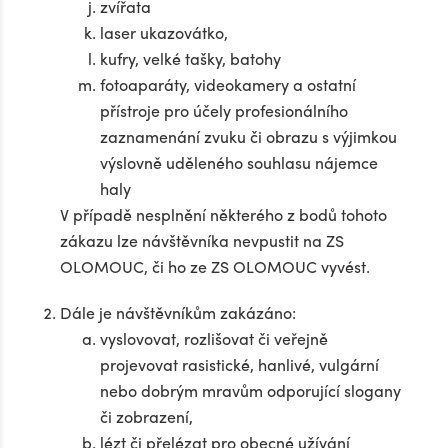
zvířata
laser ukazovátko,
kufry, velké tašky, batohy
fotoaparáty, videokamery a ostatní
přístroje pro účely profesionálního
zaznamenání zvuku či obrazu s výjimkou
výslovně uděleného souhlasu nájemce
haly
V případě nesplnění některého z bodů tohoto
zákazu lze návštěvníka nevpustit na ZS
OLOMOUC, či ho ze ZS OLOMOUC vyvést.
Dále je návštěvníkům zakázáno:
vyslovovat, rozlišovat či veřejně
projevovat rasistické, hanlivé, vulgární
nebo dobrým mravům odporující slogany
či zobrazení,
lézt či přelézat pro obecné užívání