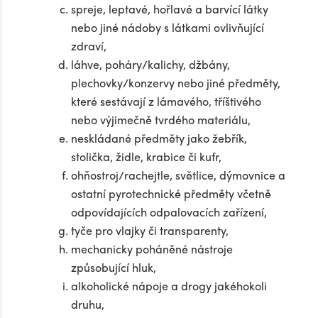
spreje, leptavé, hořlavé a barvící látky
nebo jiné nádoby s látkami ovlivňující
zdraví,
láhve, poháry/kalichy, džbány,
plechovky/konzervy nebo jiné předměty,
které sestávají z lámavého, tříštivého
nebo výjimečně tvrdého materiálu,
neskládané předměty jako žebřík,
stolička, židle, krabice či kufr,
ohňostroj/rachejtle, světlice, dýmovnice a
ostatní pyrotechnické předměty včetně
odpovídajících odpalovacích zařízení,
tyče pro vlajky či transparenty,
mechanicky poháněné nástroje
způsobující hluk,
alkoholické nápoje a drogy jakéhokoli
druhu,