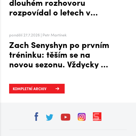
dlouhém rozhovoru
rozpovídal o letech v
zámoří i přesunu na Hanou
pondělí 27.7.2026 | Petr Martínek
Zach Senyshyn po prvním
tréninku: těším se na
novou sezonu. Vždycky mi
to šlo líp, když mi byla
zima, říká o Plechárně
KOMPLETNÍ ARCHIV