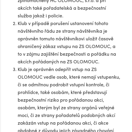
zplnomocněný HC OLOMOUC, s.r.o. a při
akcích také pořadatelská a bezpečnostní
služba jakož i policie.
Klub v případě porušení ustanovení tohoto
návštěvního řádu ze strany návštěvníka je
oprávněn tomuto návštěvníkovi uložit časově
ohraničený zákaz vstupu na ZS OLOMOUC, a
to v zájmu zajištění bezpečnosti a pořádku na
akcích pořádaných na ZS OLOMOUC.
Klub je oprávněn odepřít vstup na ZS
OLOMOUC vedle osob, které nemají vstupenku,
či se odmítnou podrobit vstupní kontrole, či
prohlídce, také osobám, které představují
bezpečnostní riziko pro pořádanou akci,
osobám, kterým byl ze strany orgánů veřejné
moci, či ze strany pořadatelů podobných akcí
zakázán vstup na pořádanou akci, či akce
obdobné z důvodu jejich závadného chování