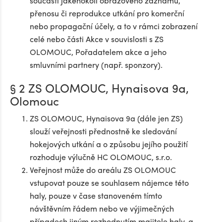
součásti jakéhokoli obrazového záznamu,
přenosu či reprodukce utkání pro komerční
nebo propagační účely, a to v rámci zobrazení
celé nebo části Akce v souvislosti s ZS
OLOMOUC, Pořadatelem akce a jeho
smluvními partnery (např. sponzory).
§ 2 ZS OLOMOUC, Hynaisova 9a,
Olomouc
ZS OLOMOUC, Hynaisova 9a (dále jen ZS)
slouží veřejnosti přednostně ke sledování
hokejových utkání a o způsobu jejího použití
rozhoduje výlučně HC OLOMOUC, s.r.o.
Veřejnost může do areálu ZS OLOMOUC
vstupovat pouze se souhlasem nájemce této
haly, pouze v čase stanoveném tímto
návštěvním řádem nebo ve výjimečných
případech jiným rozhodnutím majitele haly, a