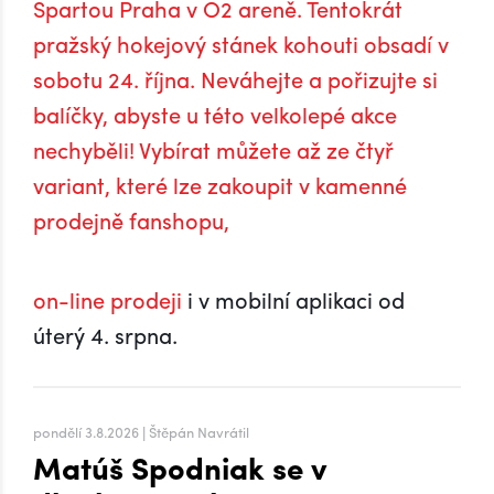
Spartou Praha v O2 areně. Tentokrát
pražský hokejový stánek kohouti obsadí v
sobotu 24. října. Neváhejte a pořizujte si
balíčky, abyste u této velkolepé akce
nechyběli! Vybírat můžete až ze čtyř
variant, které lze zakoupit v kamenné
prodejně fanshopu,
on-line prodeji
i v mobilní aplikaci od
úterý 4. srpna.
pondělí 3.8.2026 | Štěpán Navrátil
Matúš Spodniak se v