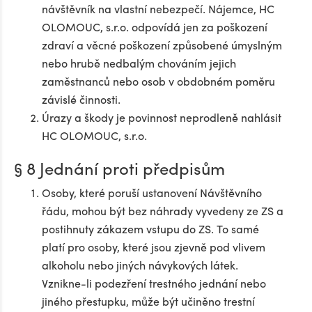
návštěvník na vlastní nebezpečí. Nájemce, HC
OLOMOUC, s.r.o. odpovídá jen za poškození
zdraví a věcné poškození způsobené úmyslným
nebo hrubě nedbalým chováním jejich
zaměstnanců nebo osob v obdobném poměru
závislé činnosti.
Úrazy a škody je povinnost neprodleně nahlásit
HC OLOMOUC, s.r.o.
§ 8 Jednání proti předpisům
Osoby, které poruší ustanovení Návštěvního
řádu, mohou být bez náhrady vyvedeny ze ZS a
postihnuty zákazem vstupu do ZS. To samé
platí pro osoby, které jsou zjevně pod vlivem
alkoholu nebo jiných návykových látek.
Vznikne-li podezření trestného jednání nebo
jiného přestupku, může být učiněno trestní