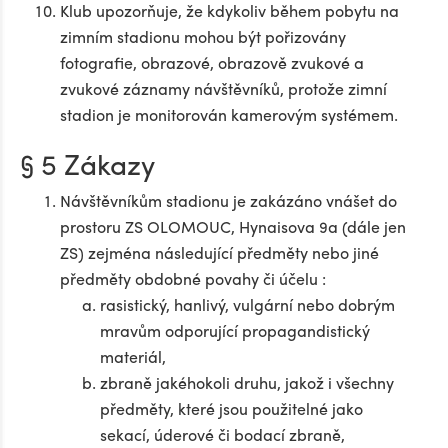
Klub upozorňuje, že kdykoliv během pobytu na
zimním stadionu mohou být pořizovány
fotografie, obrazové, obrazově zvukové a
zvukové záznamy návštěvníků, protože zimní
stadion je monitorován kamerovým systémem.
§ 5 Zákazy
Návštěvníkům stadionu je zakázáno vnášet do
prostoru ZS OLOMOUC, Hynaisova 9a (dále jen
ZS) zejména následující předměty nebo jiné
předměty obdobné povahy či účelu :
rasistický, hanlivý, vulgární nebo dobrým
mravům odporující propagandistický
materiál,
zbraně jakéhokoli druhu, jakož i všechny
předměty, které jsou použitelné jako
sekací, úderové či bodací zbraně,