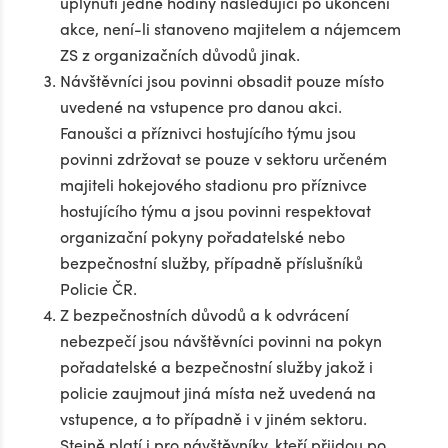
uplynutí jedné hodiny následující po ukončení
akce, není-li stanoveno majitelem a nájemcem
ZS z organizačních důvodů jinak.
Návštěvníci jsou povinni obsadit pouze místo
uvedené na vstupence pro danou akci.
Fanoušci a příznivci hostujícího týmu jsou
povinni zdržovat se pouze v sektoru určeném
majiteli hokejového stadionu pro příznivce
hostujícího týmu a jsou povinni respektovat
organizační pokyny pořadatelské nebo
bezpečnostní služby, případně příslušníků
Policie ČR.
Z bezpečnostních důvodů a k odvrácení
nebezpečí jsou návštěvníci povinni na pokyn
pořadatelské a bezpečnostní služby jakož i
policie zaujmout jiná místa než uvedená na
vstupence, a to případně i v jiném sektoru.
Stejně platí i pro návštěvníky, kteří přijdou po