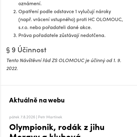
oznámení.
Opatření podle odstavce 1 vylučují nároky
(např. vrácení vstupného) proti HC OLOMOUC,
s.r.o. nebo pořadateli dané akce.
Práva pořadatele zůstávají nedotčena.
§ 9 Účinnost
Tento Návštěvní řád ZS OLOMOUC je účinný od 1. 9.
2022.
Aktuálně na webu
pátek 7.8.2026 | Petr Martínek
Olympionik, rodák z jihu
Moravy a klubová