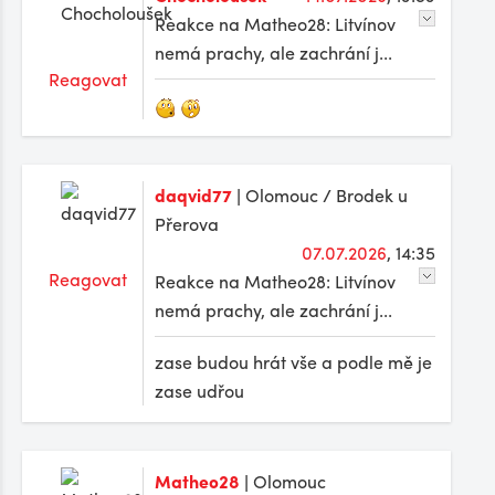
Reakce na Matheo28: Litvínov
nemá prachy, ale zachrání j...
Reagovat
daqvid77
| Olomouc / Brodek u
Přerova
07.07.2026
, 14:35
Reagovat
Reakce na Matheo28: Litvínov
nemá prachy, ale zachrání j...
zase budou hrát vše a podle mě je
zase udřou
Matheo28
| Olomouc