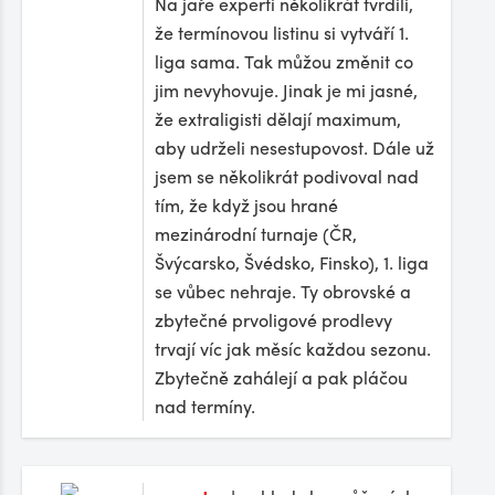
Na jaře experti několikrát tvrdili,
že termínovou listinu si vytváří 1.
liga sama. Tak můžou změnit co
jim nevyhovuje. Jinak je mi jasné,
že extraligisti dělají maximum,
aby udrželi nesestupovost. Dále už
jsem se několikrát podivoval nad
tím, že když jsou hrané
mezinárodní turnaje (ČR,
Švýcarsko, Švédsko, Finsko), 1. liga
se vůbec nehraje. Ty obrovské a
zbytečné prvoligové prodlevy
trvají víc jak měsíc každou sezonu.
Zbytečně zahálejí a pak pláčou
nad termíny.