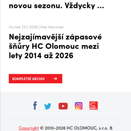
novou sezonu. Vždycky mi
to šlo líp, když mi byla
zima, říká o Plechárně
čtvrtek 23.7.2026 | Petr Martínek
Nejzajímavější zápasové
šňůry HC Olomouc mezi
lety 2014 až 2026
KOMPLETNÍ ARCHIV
Copyright
© 2010-2026 HC OLOMOUC, s.r.o. &