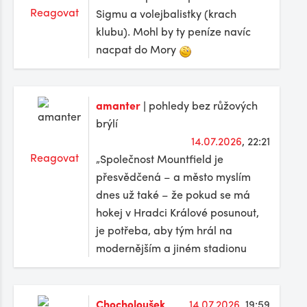
Reagovat
Sigmu a volejbalistky (krach
klubu). Mohl by ty peníze navíc
nacpat do Mory
amanter
| pohledy bez růžových
brýlí
14.07.2026
, 22:21
Reagovat
„Společnost Mountfield je
přesvědčená – a město myslím
dnes už také – že pokud se má
hokej v Hradci Králové posunout,
je potřeba, aby tým hrál na
modernějším a jiném stadionu
Chocholoušek
14.07.2026
, 19:59