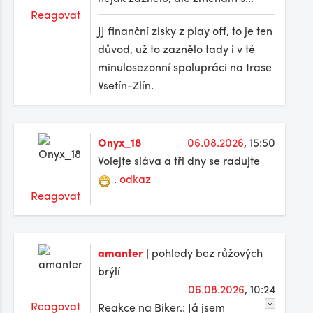
Reagovat
JJ finanční zisky z play off, to je ten
důvod, už to zaznělo tady i v té
minulosezonní spolupráci na trase
Vsetín-Zlín.
Onyx_18
06.08.2026
, 15:50
Volejte sláva a tři dny se radujte
.
odkaz
Reagovat
amanter
| pohledy bez růžových
brýlí
06.08.2026
, 10:24
Reagovat
Reakce na Biker.: Já jsem