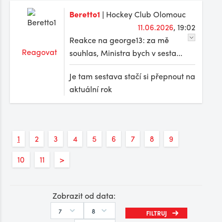
Beretto1
| Hockey Club Olomouc
11.06.2026
, 19:02
Reakce na george13: za mě
Reagovat
souhlas, Ministra bych v sesta...
Je tam sestava stačí si přepnout na
aktuální rok
1
2
3
4
5
6
7
8
9
10
11
>
Zobrazit od data: