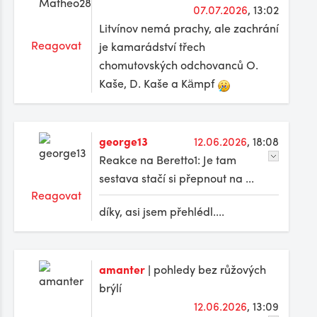
07.07.2026
, 13:02
Litvínov nemá prachy, ale zachrání
Reagovat
je kamarádství třech
chomutovských odchovanců O.
Kaše, D. Kaše a Kämpf
george13
12.06.2026
, 18:08
Reakce na Beretto1: Je tam
sestava stačí si přepnout na ...
Reagovat
díky, asi jsem přehlédl....
amanter
| pohledy bez růžových
brýlí
12.06.2026
, 13:09