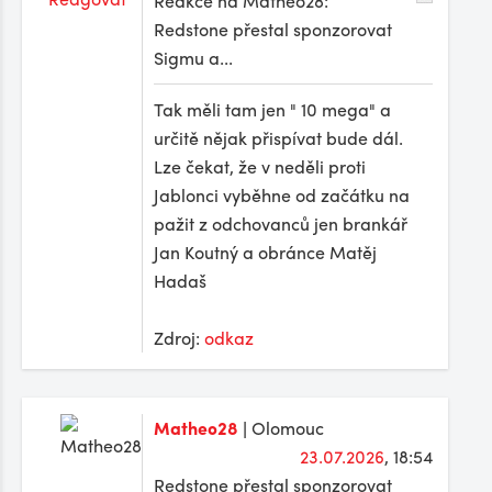
Reakce na Matheo28:
Redstone přestal sponzorovat
Sigmu a...
Tak měli tam jen " 10 mega" a
určitě nějak přispívat bude dál.
Lze čekat, že v neděli proti
Jablonci vyběhne od začátku na
pažit z odchovanců jen brankář
Jan Koutný a obránce Matěj
Hadaš
Zdroj:
odkaz
Matheo28
| Olomouc
23.07.2026
, 18:54
Redstone přestal sponzorovat