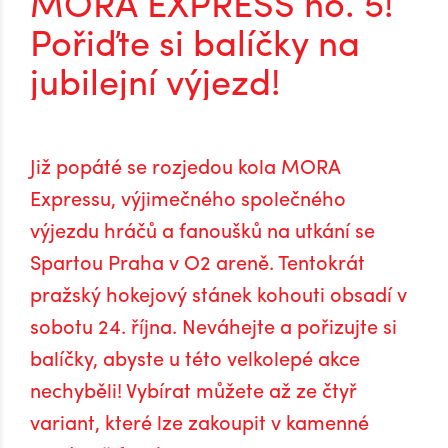
MORA EXPRESS no. 5!
Pořiďte si balíčky na
jubilejní výjezd!
Již popáté se rozjedou kola MORA
Expressu, výjimečného společného
výjezdu hráčů a fanoušků na utkání se
Spartou Praha v O2 areně. Tentokrát
pražský hokejový stánek kohouti obsadí v
sobotu 24. října. Neváhejte a pořizujte si
balíčky, abyste u této velkolepé akce
nechyběli! Vybírat můžete až ze čtyř
variant, které lze zakoupit v kamenné