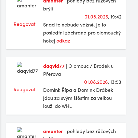
amanter
| pohledy bez růžových
brýlí
01.08.2026
, 19:42
Reagovat
Snad to nebude vážné. Je to
posledfní záchrana pro olomoucký
hokej
odkaz
daqvid77
| Olomouc / Brodek u
Přerova
01.08.2026
, 13:53
Reagovat
Domink Řípa a Domink Drábek
jdou za svým štěstím za velkou
louži do WHL
amanter
| pohledy bez růžových