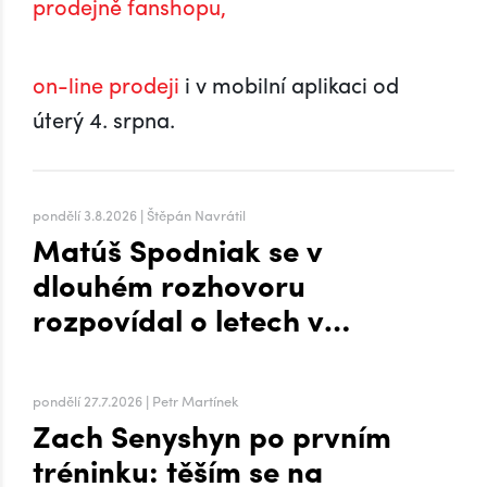
prodejně fanshopu,
on-line prodeji
i v mobilní aplikaci od
úterý 4. srpna.
pondělí 3.8.2026 | Štěpán Navrátil
Matúš Spodniak se v
dlouhém rozhovoru
rozpovídal o letech v
zámoří i přesunu na Hanou
pondělí 27.7.2026 | Petr Martínek
Zach Senyshyn po prvním
tréninku: těším se na