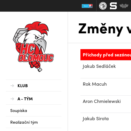
Změny 
Příchody před sezóno
Jakub Sedláček
Rok Macuh
KLUB
A - TÝM
Aron
Chmielewski
Soupiska
Jakub Sirota
Realizační tým