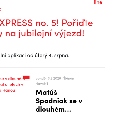
line
b
PRESS no. 5! Pořiďte
y na jubilejní výjezd!
lní aplikaci od úterý 4. srpna.
pondělí 3.8.2026 | Štěpán
Navrátil
Matúš
Spodniak se v
dlouhém
rozhovoru