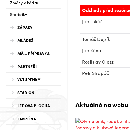
Změny v kádru
Odchody před sezóno
Statistiky
Jan Lukáš
ZÁPASY
Tomáš Dujsík
MLÁDEŽ
Jan Káňa
MŠ – PŘÍPRAVKA
Rostislav Olesz
PARTNEŘI
Petr Strapáč
VSTUPENKY
STADION
Aktuálně na webu
LEDOVÁ PLOCHA
FANZÓNA