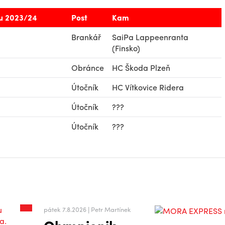
u 2023/24
Post
Kam
Brankář
SaiPa
Lappeenranta
(Finsko)
Obránce
HC Škoda Plzeň
Útočník
HC Vítkovice Ridera
Útočník
???
Útočník
???
pátek 7.8.2026 | Petr Martínek