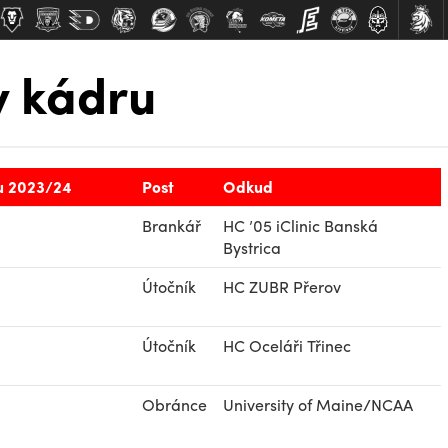
v kádru
u 2023/24
Post
Odkud
Brankář
HC ’05 iClinic Banská
Bystrica
Útočník
HC ZUBR Přerov
Útočník
HC Oceláři Třinec
Obránce
University of Maine/NCAA