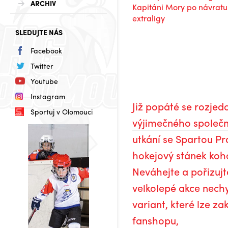
ARCHIV
SLEDUJTE NÁS
Facebook
Twitter
Youtube
Instagram
Již popáté se rozje
Sportuj v Olomouci
výjimečného společn
utkání se Spartou Pr
hokejový stánek koho
Neváhejte a pořizujte
velkolepé akce nechy
variant, které lze z
fanshopu,