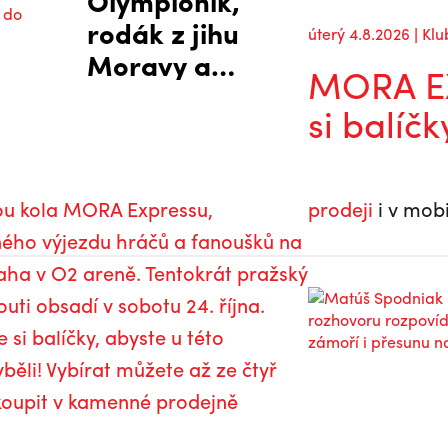
Olympionik,
rodák z jihu
úterý 4.8.2026 | Klu
Moravy a
MORA EX
klubová
si balíčk
legenda.
Kapitáni
Mory po
dou kola MORA Expressu,
prodeji
i v mobi
návratu do
ého výjezdu hráčů a fanoušků na
extraligy
aha v O2 areně. Tentokrát pražský
uti obsadí v sobotu 24. října.
 si balíčky, abyste u této
běli! Vybírat můžete až ze čtyř
akoupit v kamenné prodejně