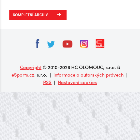
zima, říká o Plechárně
KOMPLETNÍ ARCHIV
Copyright
© 2010-2026 HC OLOMOUC, s.r.o. &
eSports.cz
, s.r.o. |
Informace o autorských právech
|
RSS
|
Nastavení cookies