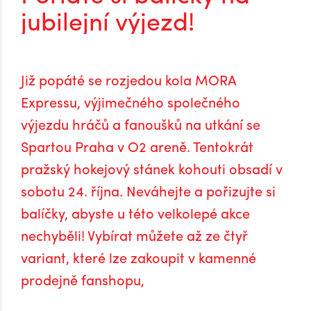
jubilejní výjezd!
Již popáté se rozjedou kola MORA
Expressu, výjimečného společného
výjezdu hráčů a fanoušků na utkání se
Spartou Praha v O2 areně. Tentokrát
pražský hokejový stánek kohouti obsadí v
sobotu 24. října. Neváhejte a pořizujte si
balíčky, abyste u této velkolepé akce
nechyběli! Vybírat můžete až ze čtyř
variant, které lze zakoupit v kamenné
prodejně fanshopu,