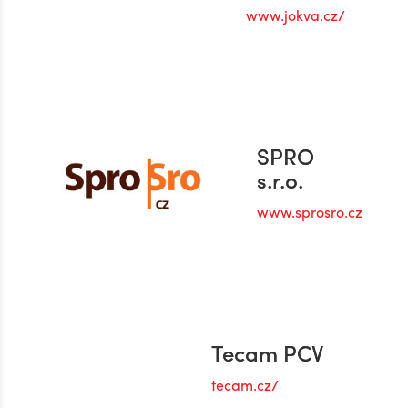
www.jokva.cz/
SPRO
s.r.o.
www.sprosro.cz
Tecam PCV
tecam.cz/