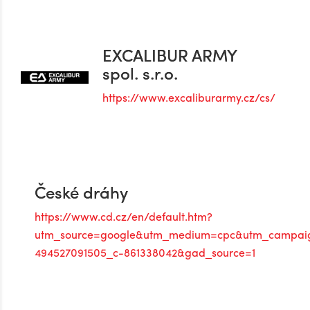
EXCALIBUR ARMY
spol. s.r.o.
https://www.excaliburarmy.cz/cs/
České dráhy
https://www.cd.cz/en/default.htm?
utm_source=google&utm_medium=cpc&utm_campaig
494527091505_c-861338042&gad_source=1