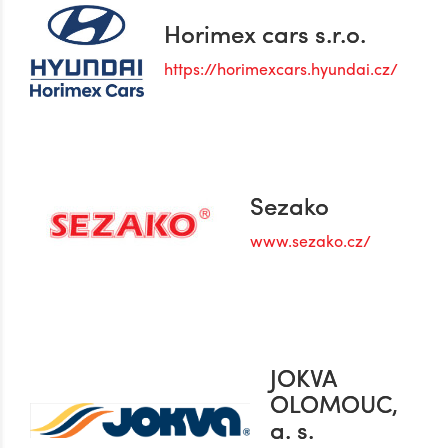
Horimex cars s.r.o.
https://horimexcars.hyundai.cz/
Sezako
www.sezako.cz/
JOKVA
OLOMOUC,
a. s.