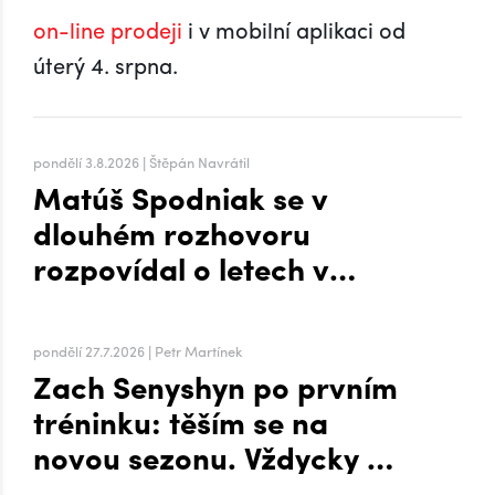
on-line prodeji
i v mobilní aplikaci od
úterý 4. srpna.
pondělí 3.8.2026 | Štěpán Navrátil
Matúš Spodniak se v
dlouhém rozhovoru
rozpovídal o letech v
zámoří i přesunu na Hanou
pondělí 27.7.2026 | Petr Martínek
Zach Senyshyn po prvním
tréninku: těším se na
novou sezonu. Vždycky mi
to šlo líp, když mi byla