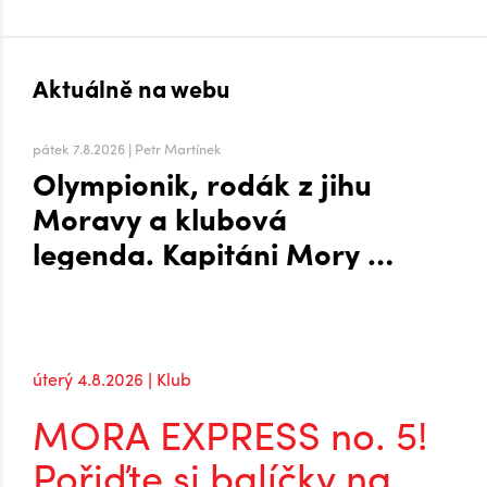
Aktuálně na webu
pátek 7.8.2026 | Petr Martínek
Olympionik, rodák z jihu
Moravy a klubová
legenda. Kapitáni Mory po
návratu do extraligy
úterý 4.8.2026 | Klub
MORA EXPRESS no. 5!
Pořiďte si balíčky na