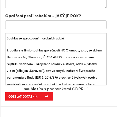
Opatření proti robotům - JAKÝ JE ROK?
Souhlas se zpracováním osobních údajů
1. Udělujete tímto souhlas společnosti HC Olomouc, s.r.o., se sídlem
Hynaisova 9a, Olomouc, IČ: 258 491 23, zapsané ve veřejném
rejstříku vedeném u Krajského soudu v Ostravě, oddíl C, vložka
21840 (dále jen „Správce“), aby ve smyslu nařízení Evropského
parlamentu a Rady (EU) č. 2016/679 o ochraně fyzických osob v
souvislosti se zpracováním osobních údajů a o volném pohybu
souhlasím
s podmínkami GDPR
těchto údajů a o zrušení směrnice 95/46/ES (obecné nařízení o
ochraně osobních údajů) (dále jen „Nařízení“) zpracovávala tyto
osobní údaje:
Jméno a příjmení