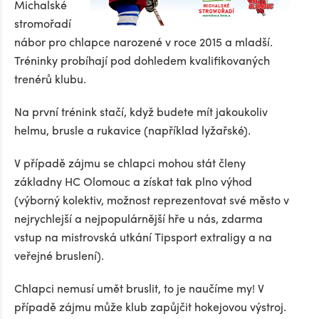
Michalské
stromořadí
nábor pro chlapce narozené v roce 2015 a mladší.
Tréninky probíhají pod dohledem kvalifikovaných
trenérů klubu.
Na první trénink stačí, když budete mít jakoukoliv
helmu, brusle a rukavice (například lyžařské).
V případě zájmu se chlapci mohou stát členy
základny HC Olomouc a získat tak plno výhod
(výborný kolektiv, možnost reprezentovat své město v
nejrychlejší a nejpopulárnější hře u nás, zdarma
vstup na mistrovská utkání Tipsport extraligy a na
veřejné bruslení).
Chlapci nemusí umět bruslit, to je naučíme my! V
případě zájmu může klub zapůjčit hokejovou výstroj.