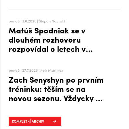
pondělí 3.8.2026 | Štěpán Navrátil
Matúš Spodniak se v
dlouhém rozhovoru
rozpovídal o letech v
zámoří i přesunu na Hanou
pondělí 27.7.2026 | Petr Martínek
Zach Senyshyn po prvním
tréninku: těším se na
novou sezonu. Vždycky mi
to šlo líp, když mi byla
zima, říká o Plechárně
KOMPLETNÍ ARCHIV