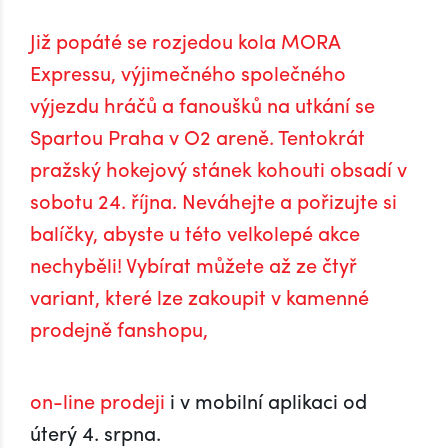
požadovat po nás informaci, jaké vaše osobní údaje
Již popáté se rozjedou kola MORA
zpracováváme, žádat si kopii těchto údajů,
vyžádat si u nás přístup k těmto údajům a tyto nechat
Expressu, výjimečného společného
aktualizovat nebo opravit, popřípadě požadovat omezení
výjezdu hráčů a fanoušků na utkání se
zpracování,
Spartou Praha v O2 areně. Tentokrát
požadovat po nás výmaz těchto osobních údajů,
pražský hokejový stánek kohouti obsadí v
na přenositelnost údajů,
podat stížnost u Úřadu pro ochranu osobních údajů nebo se
sobotu 24. října. Neváhejte a pořizujte si
obrátit na soud.
balíčky, abyste u této velkolepé akce
nechyběli! Vybírat můžete až ze čtyř
variant, které lze zakoupit v kamenné
prodejně fanshopu,
on-line prodeji
i v mobilní aplikaci od
úterý 4. srpna.