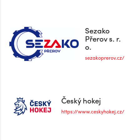
Sezako
Přerov s. r.
o.
sezakoprerov.cz/
Český hokej
https://www.ceskyhokej.cz/