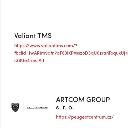
Valiant TMS
https://www.valianttms.com/?
fbclid=IwAR1m9dtn7aF63iKPVsszoD3qU6zranToqukU
r3SUe4rmcjAII
ARTCOM GROUP
s. r. o.
https://peugeotcentrum.cz/