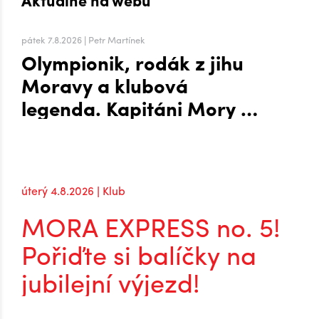
Aktuálně na webu
pátek 7.8.2026 | Petr Martínek
Olympionik, rodák z jihu
Moravy a klubová
legenda. Kapitáni Mory po
návratu do extraligy
úterý 4.8.2026 | Klub
MORA EXPRESS no. 5!
Pořiďte si balíčky na
jubilejní výjezd!