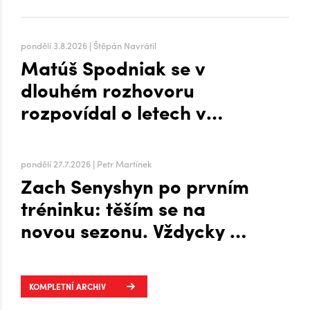
pondělí 3.8.2026 | Štěpán Navrátil
Matúš Spodniak se v
dlouhém rozhovoru
rozpovídal o letech v
zámoří i přesunu na Hanou
pondělí 27.7.2026 | Petr Martínek
Zach Senyshyn po prvním
tréninku: těším se na
novou sezonu. Vždycky mi
to šlo líp, když mi byla
zima, říká o Plechárně
KOMPLETNÍ ARCHIV