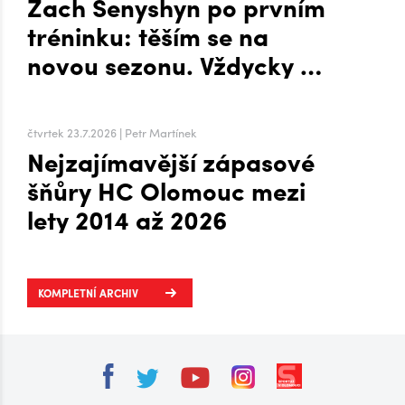
Zach Senyshyn po prvním
tréninku: těším se na
novou sezonu. Vždycky mi
to šlo líp, když mi byla
zima, říká o Plechárně
čtvrtek 23.7.2026 | Petr Martínek
Nejzajímavější zápasové
šňůry HC Olomouc mezi
lety 2014 až 2026
KOMPLETNÍ ARCHIV