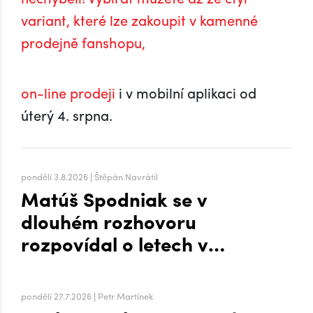
variant, které lze zakoupit v kamenné
prodejně fanshopu,
on-line prodeji
i v mobilní aplikaci od
úterý 4. srpna.
pondělí 3.8.2026 | Štěpán Navrátil
Matúš Spodniak se v
dlouhém rozhovoru
rozpovídal o letech v
zámoří i přesunu na Hanou
pondělí 27.7.2026 | Petr Martínek