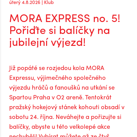
úterý 4.8.2026 | Klub
MORA EXPRESS no. 5!
Pořiďte si balíčky na
jubilejní výjezd!
Již popáté se rozjedou kola MORA
Expressu, výjimečného společného
výjezdu hráčů a fanoušků na utkání se
Spartou Praha v O2 areně. Tentokrát
pražský hokejový stánek kohouti obsadí v
sobotu 24. října. Neváhejte a pořizujte si
balíčky, abyste u této velkolepé akce
nechyběli! Vybírat můžete až ze čtyř