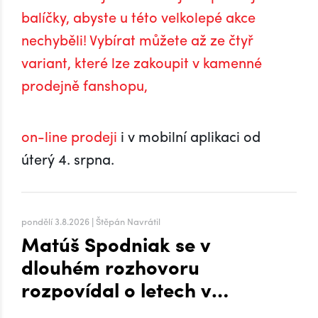
balíčky, abyste u této velkolepé akce
nechyběli! Vybírat můžete až ze čtyř
variant, které lze zakoupit v kamenné
prodejně fanshopu,
on-line prodeji
i v mobilní aplikaci od
úterý 4. srpna.
pondělí 3.8.2026 | Štěpán Navrátil
Matúš Spodniak se v
dlouhém rozhovoru
rozpovídal o letech v
zámoří i přesunu na Hanou