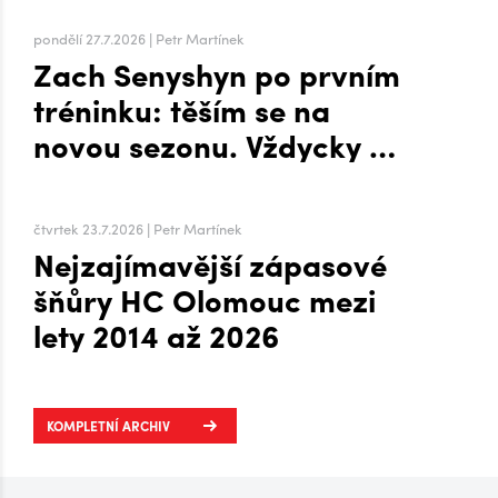
pondělí 27.7.2026 | Petr Martínek
Zach Senyshyn po prvním
tréninku: těším se na
novou sezonu. Vždycky mi
to šlo líp, když mi byla
zima, říká o Plechárně
čtvrtek 23.7.2026 | Petr Martínek
Nejzajímavější zápasové
šňůry HC Olomouc mezi
lety 2014 až 2026
KOMPLETNÍ ARCHIV