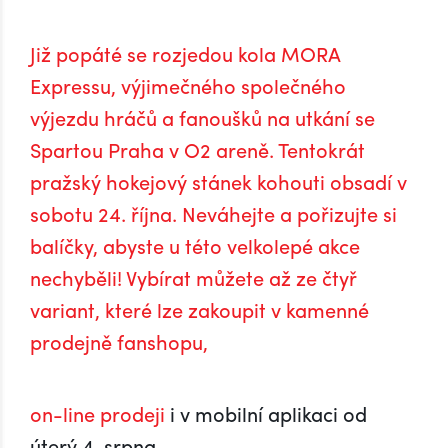
Již popáté se rozjedou kola MORA
Expressu, výjimečného společného
výjezdu hráčů a fanoušků na utkání se
Spartou Praha v O2 areně. Tentokrát
pražský hokejový stánek kohouti obsadí v
sobotu 24. října. Neváhejte a pořizujte si
balíčky, abyste u této velkolepé akce
nechyběli! Vybírat můžete až ze čtyř
variant, které lze zakoupit v kamenné
prodejně fanshopu,
on-line prodeji
i v mobilní aplikaci od
úterý 4. srpna.