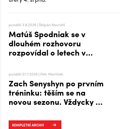
pondělí 3.8.2026 | Štěpán Navrátil
Matúš Spodniak se v
dlouhém rozhovoru
rozpovídal o letech v
zámoří i přesunu na Hanou
pondělí 27.7.2026 | Petr Martínek
Zach Senyshyn po prvním
tréninku: těším se na
novou sezonu. Vždycky mi
to šlo líp, když mi byla
zima, říká o Plechárně
KOMPLETNÍ ARCHIV