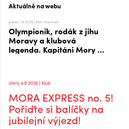
Aktuálně na webu
pátek 7.8.2026 | Petr Martínek
Olympionik, rodák z jihu
Moravy a klubová
legenda. Kapitáni Mory po
návratu do extraligy
úterý 4.8.2026 | Klub
MORA EXPRESS no. 5!
Pořiďte si balíčky na
jubilejní výjezd!