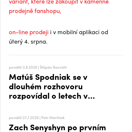
variant, které lze zakoupit v kamenné
prodejně fanshopu,
on-line prodeji
i v mobilní aplikaci od
úterý 4. srpna.
pondělí 3.8.2026 | Štěpán Navrátil
Matúš Spodniak se v
dlouhém rozhovoru
rozpovídal o letech v
zámoří i přesunu na Hanou
pondělí 27.7.2026 | Petr Martínek
Zach Senyshyn po prvním