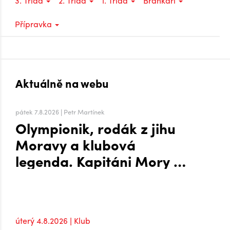
3. Třída
2. Třída
1. Třída
Brankáři
Přípravka
Aktuálně na webu
pátek 7.8.2026 | Petr Martínek
Olympionik, rodák z jihu
Moravy a klubová
legenda. Kapitáni Mory po
návratu do extraligy
úterý 4.8.2026 | Klub