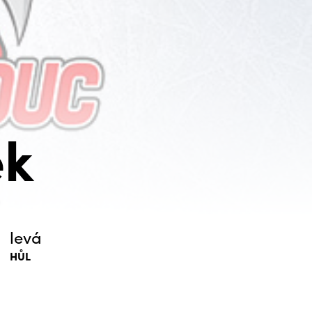
ek
levá
HŮL