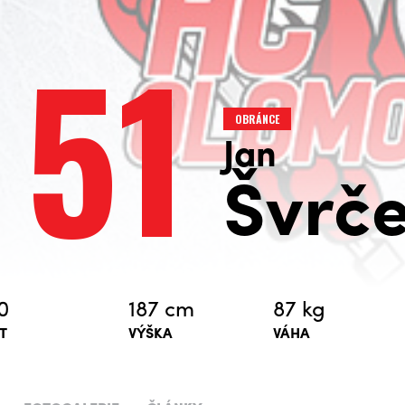
51
OBRÁNCE
Jan
Švrč
0
187 cm
87 kg
T
VÝŠKA
VÁHA