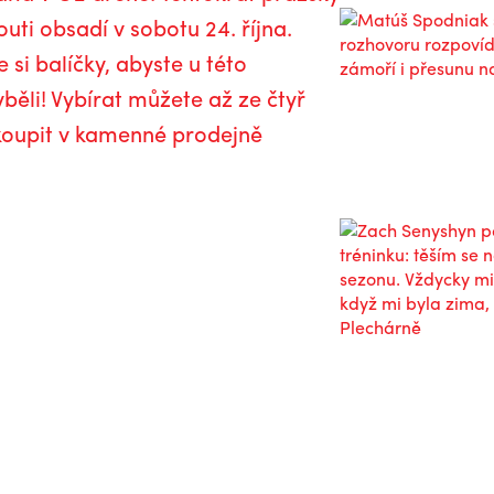
uti obsadí v sobotu 24. října.
 si balíčky, abyste u této
běli! Vybírat můžete až ze čtyř
akoupit v kamenné prodejně