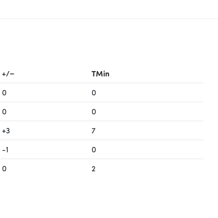
+/−
TMin
0
0
0
0
+3
7
-1
0
0
2