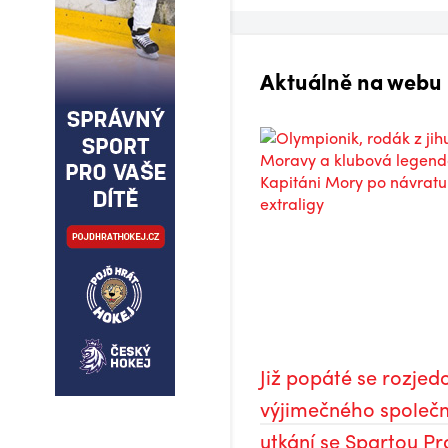
Aktuálně na webu
Již popáté se rozje
výjimečného společn
utkání se Spartou Pr