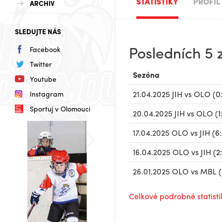
STATISTIKY
PROFIL
ARCHIV
SLEDUJTE NÁS
Posledních 5
Facebook
Twitter
Sezóna
Youtube
21.04.2025 JIH vs OLO (
0
Instagram
Sportuj v Olomouci
20.04.2025 JIH vs OLO (
1
17.04.2025 OLO vs JIH (
6
16.04.2025 OLO vs JIH (
2
26.01.2025 OLO vs MBL (
Celkové podrobné statisti