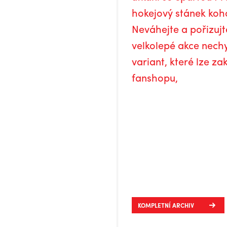
hokejový stánek koho
Neváhejte a pořizujte
velkolepé akce nechy
variant, které lze z
fanshopu,
KOMPLETNÍ ARCHIV