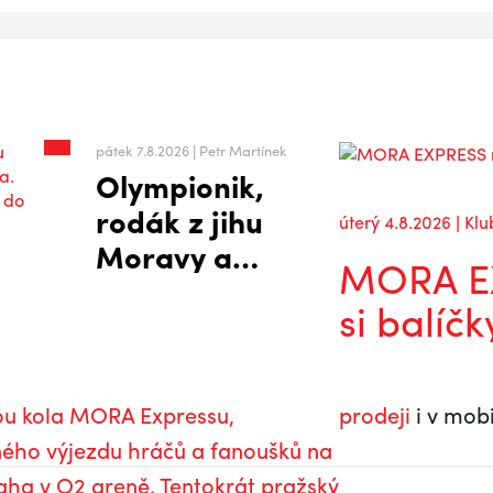
pátek 7.8.2026 | Petr Martínek
Olympionik,
rodák z jihu
úterý 4.8.2026 | Klu
Moravy a
MORA EX
klubová
si balíčk
legenda.
Kapitáni
Mory po
dou kola MORA Expressu,
prodeji
i v mobi
návratu do
ého výjezdu hráčů a fanoušků na
extraligy
aha v O2 areně. Tentokrát pražský