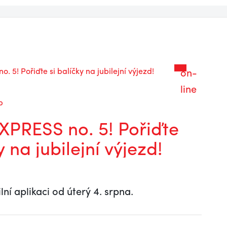
on-
line
b
PRESS no. 5! Pořiďte
y na jubilejní výjezd!
lní aplikaci od úterý 4. srpna.