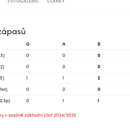
FOTOGALERIE
ČLÁNKY
 zápasů
G
A
B
:3
)
0
0
0
:2
)
0
0
0
:0
)
1
1
2
:1sn
)
0
0
0
2:3p
)
0
1
1
ky v sezóně základní část 2024/2025