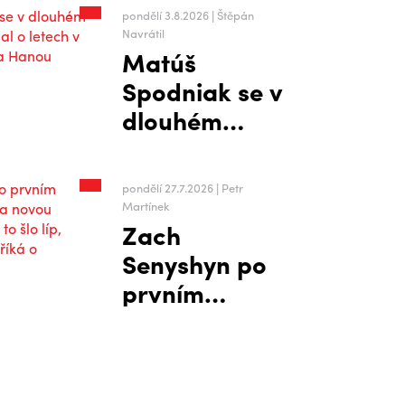
pondělí 3.8.2026 | Štěpán
Navrátil
Matúš
Spodniak se v
dlouhém
rozhovoru
rozpovídal o
pondělí 27.7.2026 | Petr
letech v
Martínek
Zach
zámoří i
Senyshyn po
přesunu na
prvním
Hanou
tréninku:
těším se na
novou