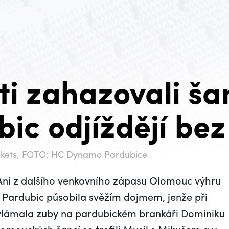
i zahazovali ša
ic odjíždějí be
 Fekets, FOTO: HC Dynamo Pardubice
- Ani z dalšího venkovního zápasu Olomouc výhru
ě Pardubic působila svěžím dojmem, jenže při
vylámala zuby na pardubickém brankáři Dominiku