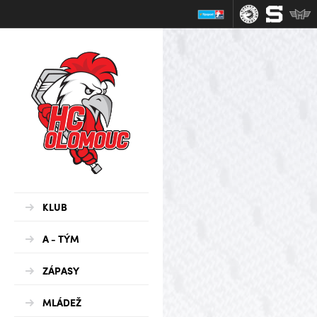
KLUB
A - TÝM
ZÁPASY
MLÁDEŽ