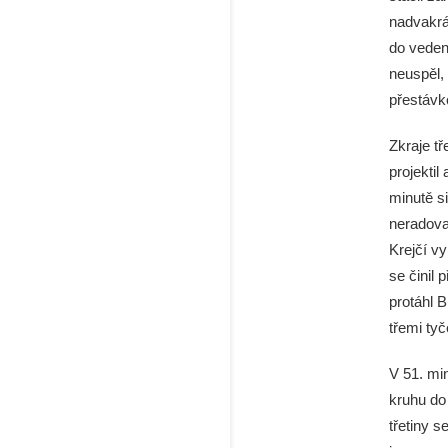
nadvakrá
do veden
neuspěl, 
přestávk
Zkraje t
projektil
minutě s
neradova
Krejčí vy
se činil 
protáhl 
třemi ty
V 51. mi
kruhu do
třetiny s