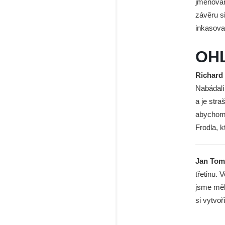
jmenovan
závěru s
inkasoval
OH
Richard
Nabádali 
a je stra
abychom 
Frodla, k
Jan Tom
třetinu.
jsme měli
si vytvoř