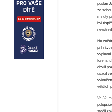
poslán J
za sebou 
minuty p
byl úspěš
nevstřeli
Na začátk
přihrávc
vyplaval
forehandu
chvíli p
usadil v
vyloučen
větších p
Ve 32. m
polopráz
stačil za