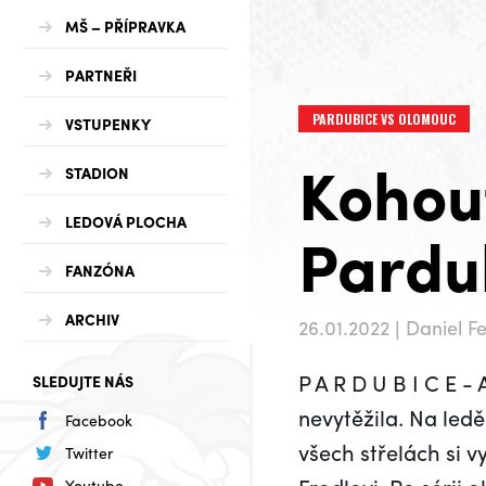
MŠ – PŘÍPRAVKA
PARTNEŘI
PARDUBICE VS OLOMOUC
VSTUPENKY
Kohout
STADION
LEDOVÁ PLOCHA
Pardub
FANZÓNA
ARCHIV
26.01.2022 | Daniel
P A R D U B I C E 
SLEDUJTE NÁS
nevytěžila. Na led
Facebook
všech střelách si 
Twitter
Youtube