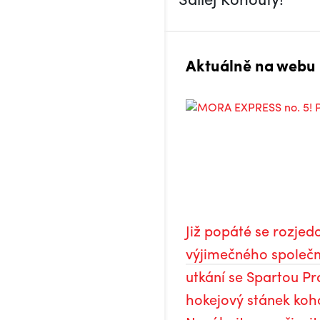
Aktuálně na webu
Již popáté se rozje
výjimečného společn
utkání se Spartou Pr
hokejový stánek koho