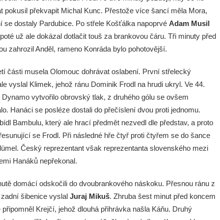
t pokusil překvapit Michal Kunc. Přestože více šancí měla Mora,
í se dostaly Pardubice. Po střele Košťálka napoprvé
Adam Musil
poté už ale dokázal dotlačit touš za brankovou čáru. Tři minuty před
ou zahrozil Anděl, rameno Konráda bylo pohotovější.
řetí části musela Olomouc dohrávat oslabení. První střelecký
 ale vyslal Klimek, jehož ránu Dominik Frodl na hrudi ukryl. Ve 44.
i Dynamo vytvořilo obrovský tlak, z druhého gólu se ovšem
lo. Hanáci se posléze dostali do přečíslení dvou proti jednomu.
bídl Bambulu, který ale hrací předmět nezvedl dle představ, a proto
přesunující se Frodl. Při následné hře čtyř proti čtyřem se do šance
Blümel. Český reprezentant však reprezentanta slovenského mezi
čemi Hanáků nepřekonal.
nutě domácí odskočili do dvoubrankového náskoku. Přesnou ránu z
 zadní šibenice vyslal
Juraj Mikuš
. Zhruba šest minut před koncem
e připomněl Krejčí, jehož dlouhá přihrávka našla Káňu. Druhý