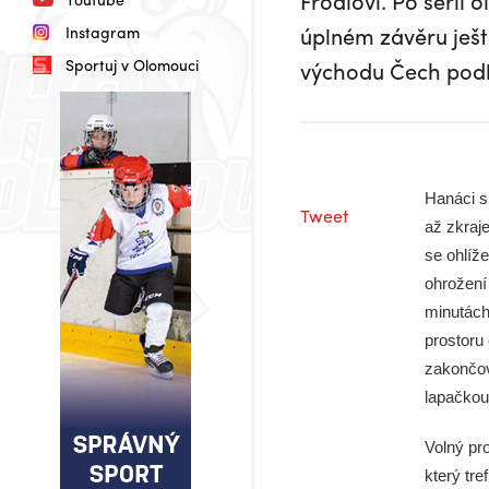
Frodlovi. Po sérii 
úplném závěru ješt
Instagram
Sportuj v Olomouci
východu Čech podle
Hanáci si
Tweet
až zkraje
se ohlíže
ohrožení
minutách
prostoru 
zakončov
lapačkou
Volný pr
který tre