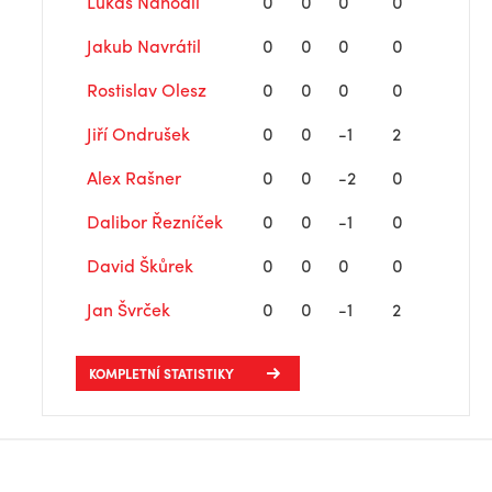
Lukáš Nahodil
0
0
0
0
Jakub Navrátil
0
0
0
0
Rostislav Olesz
0
0
0
0
Jiří Ondrušek
0
0
-1
2
Alex Rašner
0
0
-2
0
Dalibor Řezníček
0
0
-1
0
David Škůrek
0
0
0
0
Jan Švrček
0
0
-1
2
KOMPLETNÍ STATISTIKY