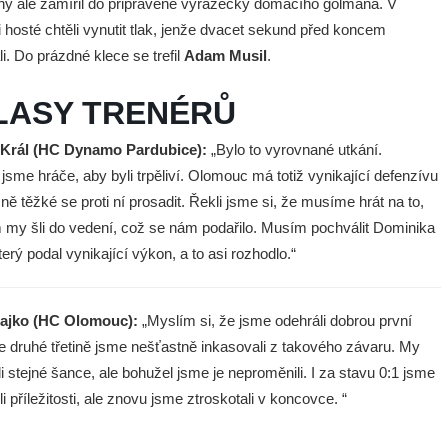
ý ale zamířil do připravené vyrážečky domácího gólmana. V
i hosté chtěli vynutit tlak, jenže dvacet sekund před koncem
i. Do prázdné klece se trefil
Adam Musil
.
LASY TRENÉRŮ
 Král (HC Dynamo Pardubice):
„Bylo to vyrovnané utkání.
jsme hráče, aby byli trpěliví. Olomouc má totiž vynikající defenzívu
šně těžké se proti ní prosadit. Řekli jsme si, že musíme hrát na to,
my šli do vedení, což se nám podařilo. Musím pochválit Dominika
terý podal vynikající výkon, a to asi rozhodlo.“
ajko (HC Olomouc):
„Myslím si, že jsme odehráli dobrou první
 Ve druhé třetině jsme nešťastně inkasovali z takového závaru. My
 stejné šance, ale bohužel jsme je neproměnili. I za stavu 0:1 jsme
ili příležitosti, ale znovu jsme ztroskotali v koncovce. “