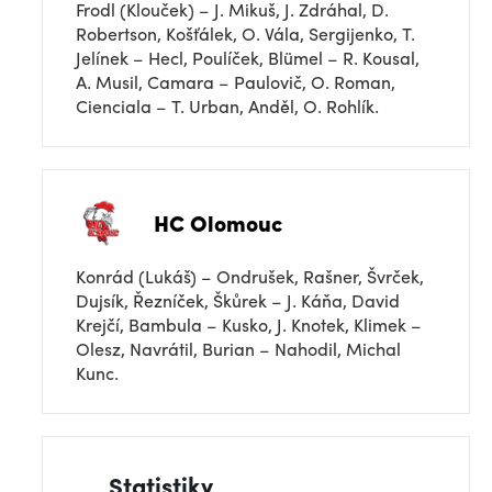
Frodl (Klouček) – J. Mikuš, J. Zdráhal, D.
Robertson, Košťálek, O. Vála, Sergijenko, T.
Jelínek – Hecl, Poulíček, Blümel – R. Kousal,
A. Musil, Camara – Paulovič, O. Roman,
Cienciala – T. Urban, Anděl, O. Rohlík.
HC Olomouc
Konrád (Lukáš) – Ondrušek, Rašner, Švrček,
Dujsík, Řezníček, Škůrek – J. Káňa, David
Krejčí, Bambula – Kusko, J. Knotek, Klimek –
Olesz, Navrátil, Burian – Nahodil, Michal
Kunc.
Statistiky