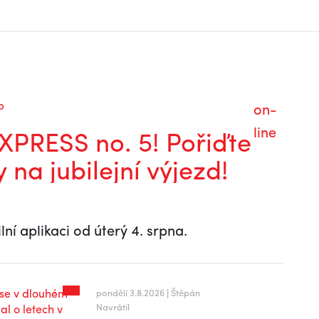
b
on-
line
PRESS no. 5! Pořiďte
y na jubilejní výjezd!
lní aplikaci od úterý 4. srpna.
pondělí 3.8.2026 | Štěpán
Navrátil