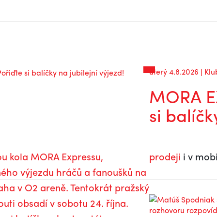
úterý 4.8.2026 | Klu
MORA EX
si balíčk
dou kola MORA Expressu,
prodeji
i v mobi
ého výjezdu hráčů a fanoušků na
aha v O2 areně. Tentokrát pražský
uti obsadí v sobotu 24. října.