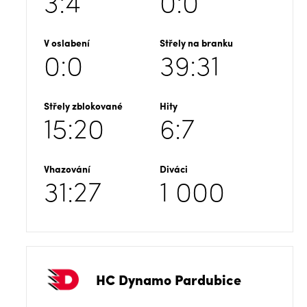
3:4
0:0
V oslabení
Střely na branku
0:0
39:31
Střely zblokované
Hity
15:20
6:7
Vhazování
Diváci
31:27
1 000
HC Dynamo Pardubice