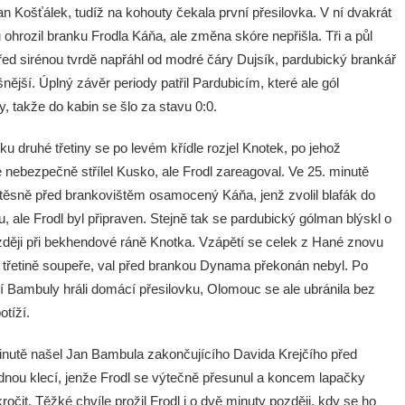
an Košťálek, tudíž na kohouty čekala první přesilovka. V ní dvakrát
ohrozil branku Frodla Káňa, ale změna skóre nepřišla. Tři a půl
řed sirénou tvrdě napřáhl od modré čáry Dujsík, pardubický brankář
nější. Úplný závěr periody patřil Pardubicím, které ale gól
ly, takže do kabin se šlo za stavu 0:0.
u druhé třetiny se po levém křídle rozjel Knotek, po jehož
e nebezpečně střílel Kusko, ale Frodl zareagoval. Ve 25. minutě
 těsně před brankovištěm osamocený Káňa, jenž zvolil blafák do
, ale Frodl byl připraven. Stejně tak se pardubický gólman blýskl o
ozději při bekhendové ráně Knotka. Vzápětí se celek z Hané znovu
e třetině soupeře, val před brankou Dynama překonán nebyl. Po
í Bambuly hráli domácí přesilovku, Olomouc se ale ubránila bez
otíží.
inutě našel Jan Bambula zakončujícího Davida Krejčího před
dnou klecí, jenže Frodl se výtečně přesunul a koncem lapačky
kročit. Těžké chvíle prožil Frodl i o dvě minuty později, kdy se ho