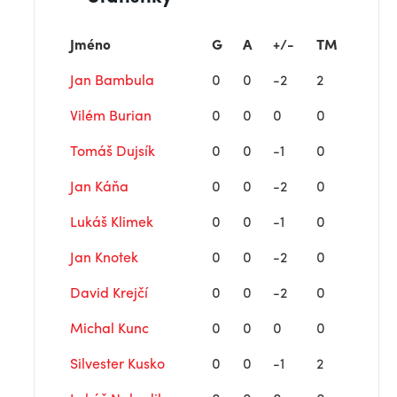
Jméno
G
A
+/-
TM
Jan Bambula
0
0
-2
2
Vilém Burian
0
0
0
0
Tomáš Dujsík
0
0
-1
0
Jan Káňa
0
0
-2
0
Lukáš Klimek
0
0
-1
0
Jan Knotek
0
0
-2
0
David Krejčí
0
0
-2
0
Michal Kunc
0
0
0
0
Silvester Kusko
0
0
-1
2