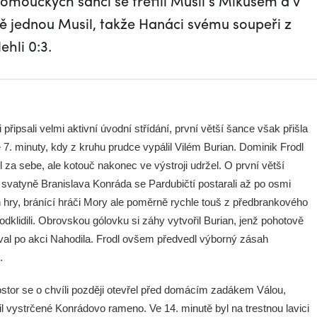
olomouckých šancí se trefili Musil s Mikušem a v
ě jednou Musil, takže Hanáci svému soupeři z
hli 0:3.
 připsali velmi aktivní úvodní střídání, první větší šance však přišla
 7. minuty, kdy z kruhu prudce vypálil Vilém Burian. Dominik Frodl
l za sebe, ale kotouč nakonec ve výstroji udržel. O první větší
 svatyně Branislava Konráda se Pardubičtí postarali až po osmi
 hry, bránící hráči Mory ale poměrně rychle touš z předbrankového
odklidili. Obrovskou gólovku si záhy vytvořil Burian, jenž pohotově
al po akci Nahodila. Frodl ovšem předvedl výborný zásah
.
ostor se o chvíli později otevřel před domácím zadákem Válou,
fil vystrčené Konrádovo rameno. Ve 14. minutě byl na trestnou lavici