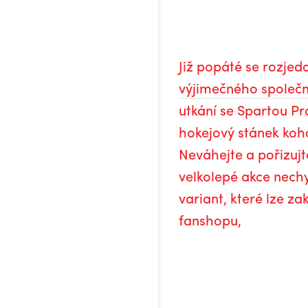
Již popáté se rozje
výjimečného společn
utkání se Spartou Pr
hokejový stánek koho
Neváhejte a pořizujte
velkolepé akce nechy
variant, které lze z
fanshopu,