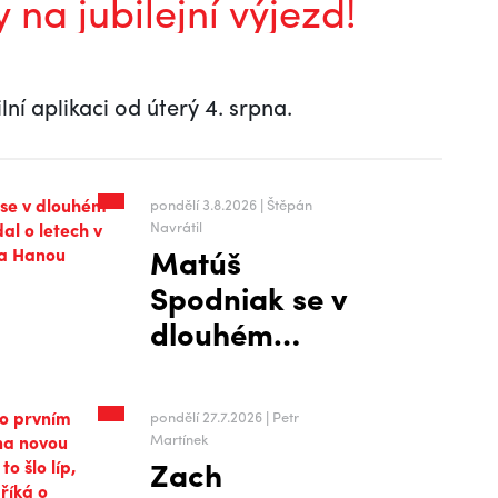
y na jubilejní výjezd!
lní aplikaci od úterý 4. srpna.
pondělí 3.8.2026 | Štěpán
Navrátil
Matúš
Spodniak se v
dlouhém
rozhovoru
rozpovídal o
pondělí 27.7.2026 | Petr
letech v
Martínek
Zach
zámoří i