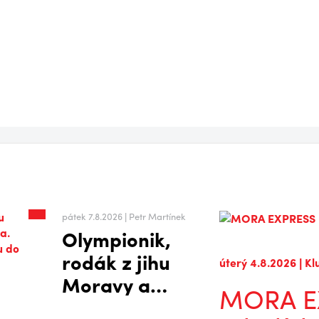
Po sezóně si
dvojnásobném
potřebovala
jubileu
odpočinout
hlavně hlava,
říká Vilém
Burian
pátek 7.8.2026 | Petr Martínek
Olympionik,
rodák z jihu
úterý 4.8.2026 | Kl
Moravy a
MORA EX
klubová