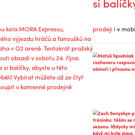
si balíčk
legenda.
Kapitáni
Mory po
dou kola MORA Expressu,
prodeji
i v mobi
návratu do
ého výjezdu hráčů a fanoušků na
extraligy
aha v O2 areně. Tentokrát pražský
uti obsadí v sobotu 24. října.
 si balíčky, abyste u této
běli! Vybírat můžete až ze čtyř
akoupit v kamenné prodejně