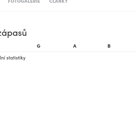
FOTOGALERIE
ČLÁNKY
 zápasů
G
A
B
í statistiky