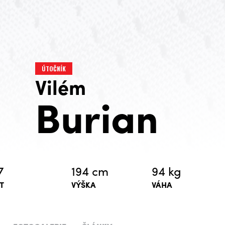
ÚTOČNÍK
Vilém
Burian
7
194 cm
94 kg
T
VÝŠKA
VÁHA