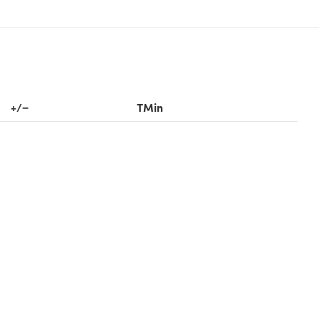
+/−
TMin