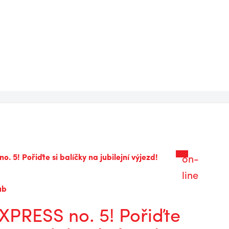
Hodíme to za
hlavu! Plzeň?
Musíme se
zlepšit a
můžeme
uspět
on-
line
ub
PRESS no. 5! Pořiďte