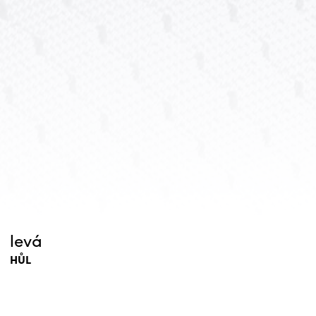
levá
HŮL