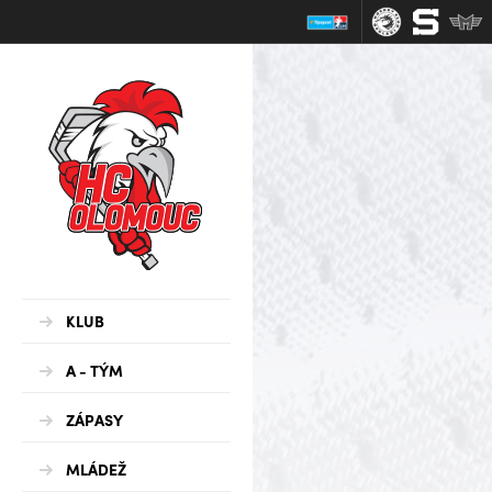
KLUB
A - TÝM
ZÁPASY
MLÁDEŽ