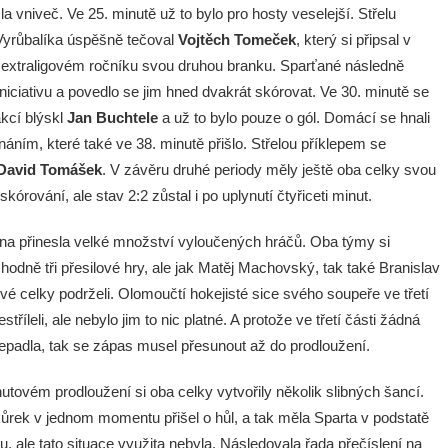
a vniveč. Ve 25. minutě už to bylo pro hosty veselejší. Střelu
Vyrůbalíka úspěšně tečoval
Vojtěch Tomeček
, který si připsal v
 extraligovém ročníku svou druhou branku. Sparťané následně
iniciativu a povedlo se jim hned dvakrát skórovat. Ve 30. minutě se
kcí blýskl
Jan Buchtele
a už to bylo pouze o gól. Domácí se hnali
náním, které také ve 38. minutě přišlo. Střelou příklepem se
David Tomášek
. V závěru druhé periody měly ještě oba celky svou
skórování, ale stav 2:2 zůstal i po uplynutí čtyřiceti minut.
etina přinesla velké množství vyloučených hráčů. Oba týmy si
hodně tři přesilové hry, ale jak Matěj Machovský, tak také Branislav
vé celky podrželi. Olomoučtí hokejisté sice svého soupeře ve třetí
řestříleli, ale nebylo jim to nic platné. A protože ve třetí části žádná
epadla, tak se zápas musel přesunout až do prodloužení.
utovém prodloužení si oba celky vytvořily několik slibných šancí.
ůrek v jednom momentu přišel o hůl, a tak měla Sparta v podstatě
u, ale tato situace využita nebyla. Následovala řada přečíslení na