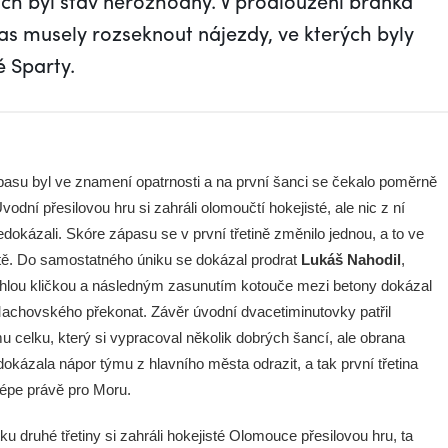
ch byl stav nerozhodný. V prodloužení branka
as musely rozseknout nájezdy, ve kterých byly
é Sparty.
asu byl ve znamení opatrnosti a na první šanci se čekalo poměrně
vodní přesilovou hru si zahráli olomoučtí hokejisté, ale nic z ní
edokázali. Skóre zápasu se v první třetině změnilo jednou, a to ve
tě. Do samostatného úniku se dokázal prodrat
Lukáš Nahodil
,
chlou kličkou a následným zasunutím kotouče mezi betony dokázal
achovského překonat. Závěr úvodní dvacetiminutovky patřil
 celku, který si vypracoval několik dobrých šancí, ale obrana
okázala nápor týmu z hlavního města odrazit, a tak první třetina
lépe právě pro Moru.
u druhé třetiny si zahráli hokejisté Olomouce přesilovou hru, ta