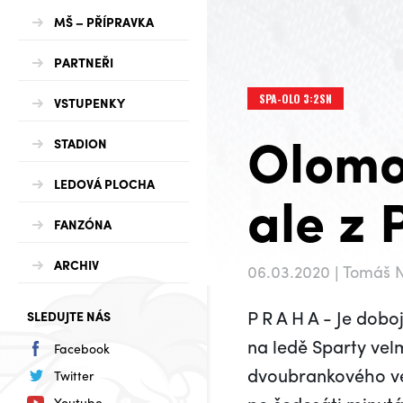
MŠ – PŘÍPRAVKA
PARTNEŘI
SPA-OLO 3:2SN
VSTUPENKY
Olomou
STADION
LEDOVÁ PLOCHA
ale z 
FANZÓNA
ARCHIV
06.03.2020 | Tomáš 
P R A H A - Je dob
SLEDUJTE NÁS
na ledě Sparty vel
Facebook
dvoubrankového ved
Twitter
Youtube