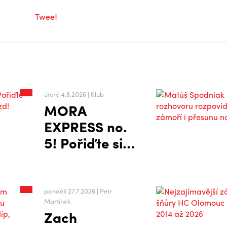
Tweet
úterý 4.8.2026 | Klub
MORA
EXPRESS no.
5! Pořiďte si
balíčky na
jubilejní
výjezd!
pondělí 27.7.2026 | Petr
Martínek
Zach