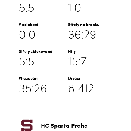
5:5
1:0
V oslabení
Střely na branku
0:0
36:29
Střely zblokované
Hity
5:5
15:7
Vhazování
Diváci
35:26
8 412
HC Sparta Praha