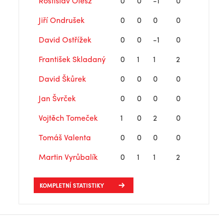
Rostislav Olesz
0
0
-1
0
Jiří Ondrušek
0
0
0
0
David Ostřížek
0
0
-1
0
František Skladaný
0
1
1
2
David Škůrek
0
0
0
0
Jan Švrček
0
0
0
0
Vojtěch Tomeček
1
0
2
0
Tomáš Valenta
0
0
0
0
Martin Vyrůbalík
0
1
1
2
KOMPLETNÍ STATISTIKY