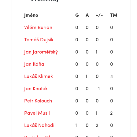
Jméno
G
A
+/-
TM
Vilém Burian
0
0
0
0
Tomáš Dujsík
0
0
0
0
Jan Jaroměřský
0
0
1
0
Jan Káňa
0
0
0
0
Lukáš Klimek
0
1
0
4
Jan Knotek
0
0
-1
0
Petr Kolouch
0
0
0
0
Pavel Musil
0
0
1
2
Lukáš Nahodil
1
0
2
0