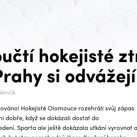
čtí hokejisté ztr
Prahy si odvážej
Němčík
ojováno! Hokejisté Olomouce rozehráli svůj zápas
mi dobře, když se dokázali dostat do
ení. Sparta ale ještě dokázala utkání vyrovnat 