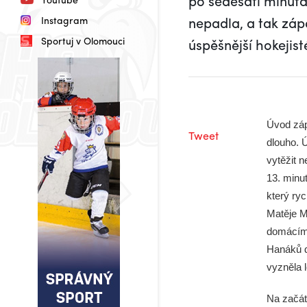
po šedesáti minutá
nepadla, a tak záp
Instagram
Sportuj v Olomouci
úspěšnější hokejist
Úvod záp
Tweet
dlouho. Ú
vytěžit n
13. minu
který ry
Matěje M
domácímu
Hanáků d
vyzněla 
Na začátk