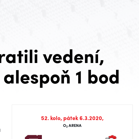
atili vedení,
í alespoň 1 bod
52. kolo, pátek 6.3.2020,
O
ARENA
2
a