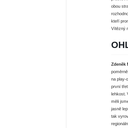
obou str
rozhodno
kteří pro
Vítězný n
OH
Zdeněk 
poměrně 
na play-o
první tře
lehkost. 
měli jsm
jasně lep
tak vyro
regionál