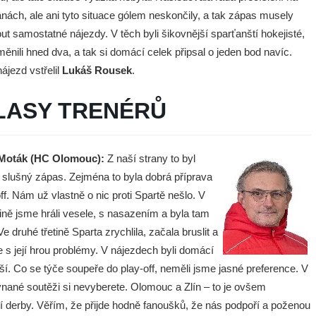
anách, ale ani tyto situace gólem neskončily, a tak zápas musely
ut samostatné nájezdy. V těch byli šikovnější sparťanští hokejisté,
měnili hned dva, a tak si domácí celek připsal o jeden bod navíc.
ájezd vstřelil
Lukáš Rousek
.
LASY TRENÉRŮ
Moták (HC Olomouc):
Z naší strany to byl
slušný zápas. Zejména to byla dobrá příprava
ff. Nám už vlastně o nic proti Spartě nešlo. V
tině jsme hráli vesele, s nasazením a byla tam
Ve druhé třetině Sparta zrychlila, začala bruslit a
e s její hrou problémy. V nájezdech byli domácí
ší. Co se týče soupeře do play-off, neměli jsme jasné preference. V
vnané soutěži si nevyberete. Olomouc a Zlín – to je ovšem
ní derby. Věřím, že přijde hodně fanoušků, že nás podpoří a poženou