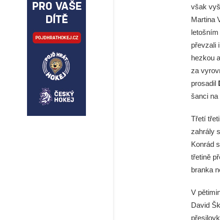
však vyšl
Martina 
letošním
převzali 
hezkou a
za vyrov
prosadil
šanci na 
Třetí tř
zahrály s
Konrád s
třetině p
branka n
V pětimin
David Šk
přesilovk