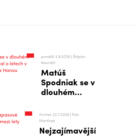
pondělí 3.8.2026 | Štěpán
Navrátil
Matúš
Spodniak se v
dlouhém
rozhovoru
rozpovídal o
čtvrtek 23.7.2026 | Petr
letech v
Martínek
Nejzajímavější
zámoří i