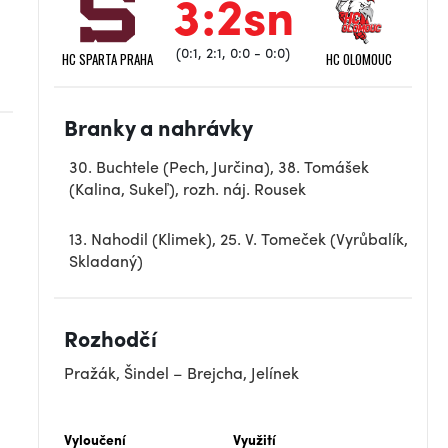
3:2sn
(0:1, 2:1, 0:0 - 0:0)
HC SPARTA PRAHA
HC OLOMOUC
Branky a nahrávky
30. Buchtele (Pech, Jurčina), 38. Tomášek
(Kalina, Sukeľ), rozh. náj. Rousek
13. Nahodil (Klimek), 25. V. Tomeček (Vyrůbalík,
Skladaný)
Rozhodčí
Pražák, Šindel – Brejcha, Jelínek
Vyloučení
Využití