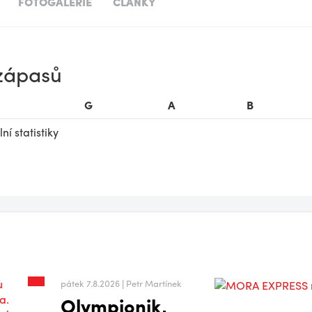
FOTOGALERIE
ČLÁNKY
 zápasů
G
A
B
í statistiky
pátek 7.8.2026 | Petr Martínek
Olympionik,