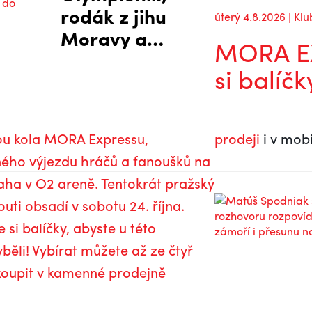
rodák z jihu
úterý 4.8.2026 | Klu
Moravy a
MORA EX
klubová
si balíčk
legenda.
Kapitáni
Mory po
dou kola MORA Expressu,
prodeji
i v mobi
návratu do
ého výjezdu hráčů a fanoušků na
extraligy
aha v O2 areně. Tentokrát pražský
uti obsadí v sobotu 24. října.
 si balíčky, abyste u této
běli! Vybírat můžete až ze čtyř
akoupit v kamenné prodejně