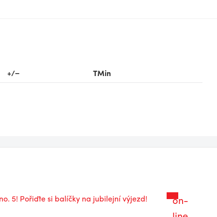
+/−
TMin
on-
line