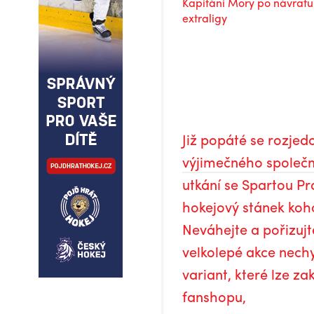
Již popáté se rozje
výjimečného společn
utkání se Spartou Pr
hokejový stánek koho
Neváhejte a pořizujte
velkolepé akce nechy
variant, které lze z
fanshopu,