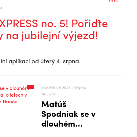
b
PRESS no. 5! Pořiďte
y na jubilejní výjezd!
lní aplikaci od úterý 4. srpna.
pondělí 3.8.2026 | Štěpán
Navrátil
Matúš
Spodniak se v
dlouhém
rozhovoru