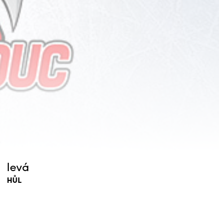
levá
HŮL