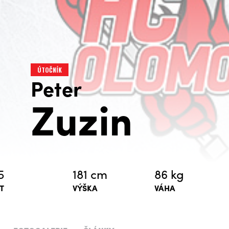
ÚTOČNÍK
Peter
Zuzin
5
181 cm
86 kg
T
VÝŠKA
VÁHA