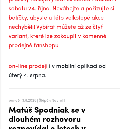
sobotu 24. října. Neváhejte a pořizujte si
balíčky, abyste u této velkolepé akce
nechyběli! Vybírat můžete až ze čtyř
variant, které lze zakoupit v kamenné
prodejně fanshopu,
on-line prodeji
i v mobilní aplikaci od
úterý 4. srpna.
pondělí 3.8.2026 | Štěpán Navrátil
Matúš Spodniak se v
dlouhém rozhovoru
rozpovídal o letech v