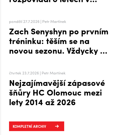
zámoří i přesunu na Hanou
pondělí 27.7.2026 | Petr Martínek
Zach Senyshyn po prvním
tréninku: těším se na
novou sezonu. Vždycky mi
to šlo líp, když mi byla
zima, říká o Plechárně
čtvrtek 23.7.2026 | Petr Martínek
Nejzajímavější zápasové
šňůry HC Olomouc mezi
lety 2014 až 2026
KOMPLETNÍ ARCHIV