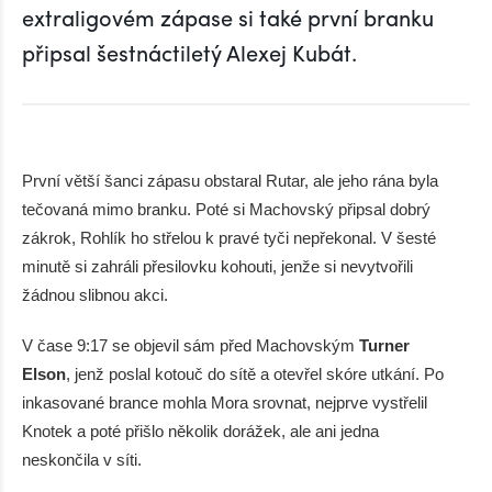
extraligovém zápase si také první branku
připsal šestnáctiletý Alexej Kubát.
První větší šanci zápasu obstaral Rutar, ale jeho rána byla
tečovaná mimo branku. Poté si Machovský připsal dobrý
zákrok, Rohlík ho střelou k pravé tyči nepřekonal. V šesté
minutě si zahráli přesilovku kohouti, jenže si nevytvořili
žádnou slibnou akci.
V čase 9:17 se objevil sám před Machovským
Turner
Elson
, jenž poslal kotouč do sítě a otevřel skóre utkání. Po
inkasované brance mohla Mora srovnat, nejprve vystřelil
Knotek a poté přišlo několik dorážek, ale ani jedna
neskončila v síti.