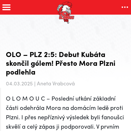
OLO – PLZ 2:5: Debut Kubáta
skončil gólem! Přesto Mora Plzni
podlehla
04.03.2025 | Aneta Vrabcová
O L O M O U C – Poslední utkání základní
části odehrála Mora na domácím ledě proti
Plzni. I přes nepříznivý výsledek byli fanoušci
skvělí a celý zápas ji podporovali. V prvním