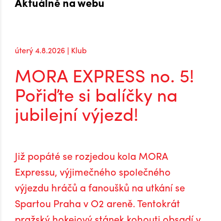
Aktuálně na webu
úterý 4.8.2026 | Klub
MORA EXPRESS no. 5!
Pořiďte si balíčky na
jubilejní výjezd!
Již popáté se rozjedou kola MORA
Expressu, výjimečného společného
výjezdu hráčů a fanoušků na utkání se
Spartou Praha v O2 areně. Tentokrát
pražský hokejový stánek kohouti obsadí v