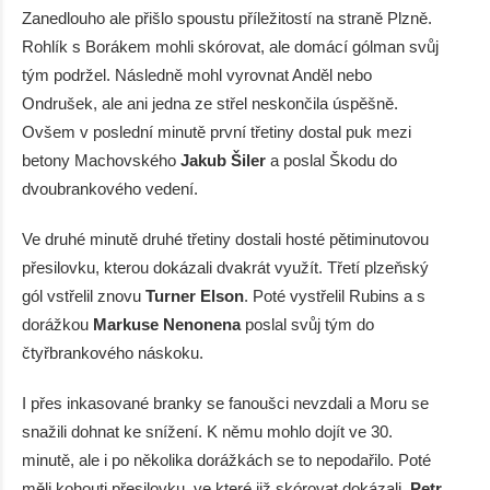
Zanedlouho ale přišlo spoustu příležitostí na straně Plzně.
Rohlík s Borákem mohli skórovat, ale domácí gólman svůj
tým podržel. Následně mohl vyrovnat Anděl nebo
Ondrušek, ale ani jedna ze střel neskončila úspěšně.
Ovšem v poslední minutě první třetiny dostal puk mezi
betony Machovského
Jakub Šiler
a poslal Škodu do
dvoubrankového vedení.
Ve druhé minutě druhé třetiny dostali hosté pětiminutovou
přesilovku, kterou dokázali dvakrát využít. Třetí plzeňský
gól vstřelil znovu
Turner Elson
. Poté vystřelil Rubins a s
dorážkou
Markuse Nenonena
poslal svůj tým do
čtyřbrankového náskoku.
I přes inkasované branky se fanoušci nevzdali a Moru se
snažili dohnat ke snížení. K němu mohlo dojít ve 30.
minutě, ale i po několika dorážkách se to nepodařilo. Poté
měli kohouti přesilovku, ve které již skórovat dokázali.
Petr