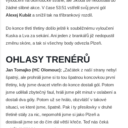
vyloučení na olomoucké straně, ale Škoda se nedostala do
žádné slibné akce. V čase 53:51 vstřelil svůj první gól
Alexej Kubát
a snížil tak na tříbrankový rozdíl.
Do konce třetí třetiny došlo ještě k souběžnému vyloučení
Kuska a Lva za sekání. Ani jeden z brankářů již nedopustil
změnu skóre, a tak si všechny body odvezla Plzeň.
OHLASY TRENÉRŮ
Jan Tomajko (HC Olomouc):
„Začátek z naší strany nebyl
špatný, ale prohráli jsme si to tou špatnou koncovkou první
třetiny, kdy jsme dvacet vteřin do konce dostali gól. Potom
jsme udělali zbytečný faul, hráli jsme pět minut v oslabení a
dostali dva góly. Potom už se hrálo, obzvlášť v takové
situaci, ve které jsme, špatně. Pak i ty přesilovky v druhé
třetině stály za nic, nepomohli jsme si jako Plzeň a
dostávali jsme se do čím dál větší křeče. Teď nás čeká