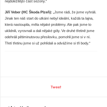
nejdůležitější část sezony.“
Jiří Veber (HC Škoda Plzeň):
„Jsme rádi, že jsme vyhráli.
Jinak ten náš start do utkání nebyl ideální, každá ta lajna,
která nastoupila, měla nějaké problémy. Ale pak jsme to
uklidnili, vyrovnali a dali nějaké góly. Ve druhé třetině jsme
odehráli pětiminutovou přesilovku, pomohli jsme si v ní.
Třetí třetinu jsme si už pohlídali a odvážíme si tři body.“
Tweet