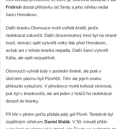
Fridrich
dostal přihrávku od Siroty a jeho střelou nedal
šanci Hrenákovi.
Další branku Olomouce mohl vstřelit Anděl, jenže
nedokázal zakončit. Další dvouminutový trest byl na straně
hostí, domácí opět vytvořili velký tlak před Hrenákem,
avšak ani z tohoto branka nepadla. Další šanci vytvořil
Káňa, ale opět neúspěšně.
Olomoučtí vyhráli buly v poslední třetině, ale poté v
útočném pásmu byli Plzeňští. Těm ale jejich snahu
překazilo vyloučení. V přesilovce mohli kohouti skórovat,
puk byl v brankovišti, ale ani jeden z hráčů ho nedokázal
dorazit do branky.
Při hře v plném počtu přidala pátý gól Plzeň. Tentokrát byl
úspěšným střelcem
Daniel Malák
. V 50. minutě přišlo