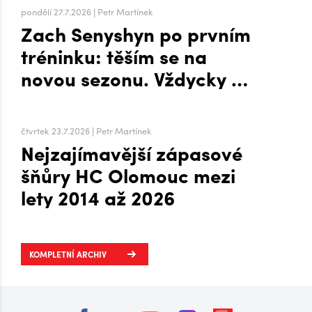
pondělí 27.7.2026 | Petr Martínek
Zach Senyshyn po prvním
tréninku: těším se na
novou sezonu. Vždycky mi
to šlo líp, když mi byla
zima, říká o Plechárně
čtvrtek 23.7.2026 | Petr Martínek
Nejzajímavější zápasové
šňůry HC Olomouc mezi
lety 2014 až 2026
KOMPLETNÍ ARCHIV