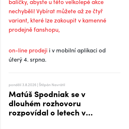
balíčky, abyste u této velkolepé akce
nechyběli! Vybírat můžete až ze čtyř
variant, které lze zakoupit v kamenné
prodejně fanshopu,
on-line prodeji
i v mobilní aplikaci od
úterý 4. srpna.
pondělí 3.8.2026 | Štěpán Navrátil
Matúš Spodniak se v
dlouhém rozhovoru
rozpovídal o letech v
zámoří i přesunu na Hanou