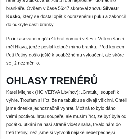
rána byla zblokována. Ani Sirota neprostřelil domácího
brankáře. Ovšem v čase 56:47 skóroval znovu
Silvestr
Kusko
, který se dostal opět k odraženému puku a zakončil
do odkryté části branky.
Po inkasovaném gólu šli hrát domácí v šesti. Velkou šanci
měl Hlava, jenže poslal kotouč mimo branku. Před koncem
třetí třetiny došlo ještě k souběžnému vyloučení, ale skóre
se již nezměnilo.
OHLASY TRENÉRŮ
Karel Mlejnek (HC VERVA Litvínov): „Gratuluji soupeři k
výhře. Troufám si říct, že na tabulku se dívají všichni. Chtěli
jsme dneska jednoznačně vyhrát. Možná to bylo dáno
velmi poctivou hrou soupeře, ale musím říct, že byť byla od
počátku utkání na naší straně vidět snaha, trvalo nám do
třetí třetiny, než jsme si vytvořili nějaké nebezpečnější