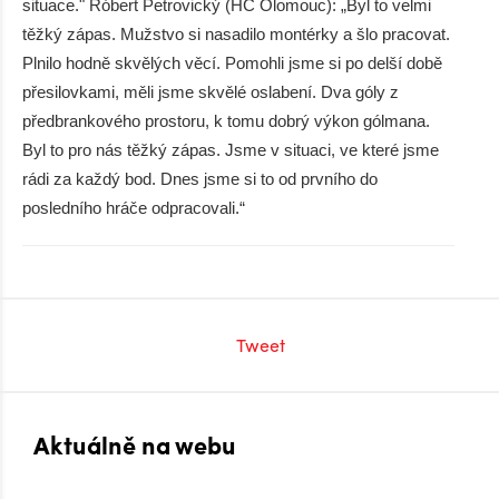
situace." Róbert Petrovický (HC Olomouc): „Byl to velmi
těžký zápas. Mužstvo si nasadilo montérky a šlo pracovat.
Plnilo hodně skvělých věcí. Pomohli jsme si po delší době
přesilovkami, měli jsme skvělé oslabení. Dva góly z
předbrankového prostoru, k tomu dobrý výkon gólmana.
Byl to pro nás těžký zápas. Jsme v situaci, ve které jsme
rádi za každý bod. Dnes jsme si to od prvního do
posledního hráče odpracovali.“
Tweet
Aktuálně na webu