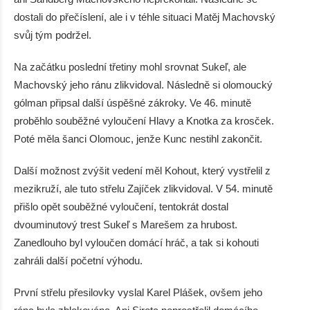
dostali do přečíslení, ale i v téhle situaci Matěj Machovský
svůj tým podržel.
Na začátku poslední třetiny mohl srovnat Sukeľ, ale
Machovský jeho ránu zlikvidoval. Následně si olomoucký
gólman připsal další úspěšné zákroky. Ve 46. minutě
proběhlo souběžné vyloučení Hlavy a Knotka za krosček.
Poté měla šanci Olomouc, jenže Kunc nestihl zakončit.
Další možnost zvýšit vedení měl Kohout, který vystřelil z
mezikruží, ale tuto střelu Zajíček zlikvidoval. V 54. minutě
přišlo opět souběžné vyloučení, tentokrát dostal
dvouminutový trest Sukeľ s Marešem za hrubost.
Zanedlouho byl vyloučen domácí hráč, a tak si kohouti
zahráli další početní výhodu.
První střelu přesilovky vyslal Karel Plášek, ovšem jeho