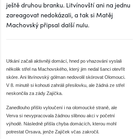
ještě druhou branku. Litvínovští ani na jednu
zareagovat nedokázali, a tak si Matěj
Machovský připsal další nulu.
Utkání začali aktivněji domácí, hned po vhazování vyslali
několik střel na Machovského, který jim nedal šanci otevřít
skóre. Ani litvínovský gólman nedovolil skórovat Olomouci.
V 8. minutě si kohouti zahráli přesilovku, ale žádná ze střel
neskončila za zády Zajíčka.
Zanedlouho přišlo vyloučení i na olomoucké straně, ale
Verva si nevypracovala žádnou slibnou akci v početní
výhodě. Následně přišla chyba domácích, kterou mohl
potrestat Orsava, jenže Zajíček včas zakročil.