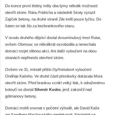
Do konce první třetiny měly oba týmy několik možností
otevřít skóre. Ránu Fridricha a následně Siroty vyrazil
Zajíček betony, na druhé straně Zile trefil pouze tyčku. Do
šaten se tak šlo za bezbrankového stavu.
V úvodu druhého dějství dostal dvouminutový trest Rutar,
ovšem Olomouc se několikrát osvobodila a nenechala
domácí rozjet slibnou akci. Ani další vyloučení na obou
stranách nepřineslo otevření skóre.
Ovšem ve 31. minutě přišlo čtyřminutové vyloučení
Ondřeje Kašeho. Ve druhé části přesilovky dokázala Mora
otevřít skóre. Před brankou vznikl velký tlak, k odraženému
kotouči se dostal
Silvestr Kusko
, jenž zakončil nad
gólmanovy betony.
Domácí mohli srovnat v početní výhodě, ale David Kaše
ani Sandberg Machovského nepřekonali. Následně se