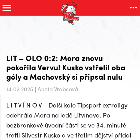
LIT – OLO 0:2: Mora znovu
pokořila Vervu! Kusko vstřelil oba
góly a Machovský si připsal nulu
14.02.2025 | Aneta Vrabcová
L I T V Í N O V – Další kolo Tipsport extraligy
odehrála Mora na ledě Litvínova. Po
bezbrankové úvodní části se ve 34. minutě
trefil Silvestr Kusko a ve třetím dějství přidal