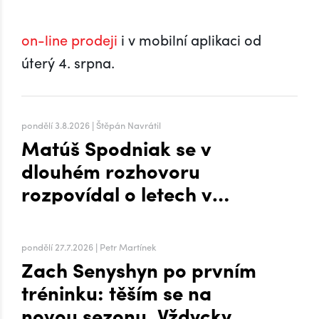
on-line prodeji
i v mobilní aplikaci od
úterý 4. srpna.
pondělí 3.8.2026 | Štěpán Navrátil
Matúš Spodniak se v
dlouhém rozhovoru
rozpovídal o letech v
zámoří i přesunu na Hanou
pondělí 27.7.2026 | Petr Martínek
Zach Senyshyn po prvním
tréninku: těším se na
novou sezonu. Vždycky mi