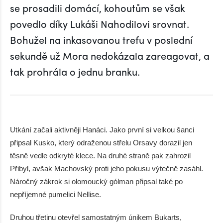
se prosadili domácí, kohoutům se však
povedlo díky Lukáši Nahodilovi srovnat.
Bohužel na inkasovanou trefu v poslední
sekundě už Mora nedokázala zareagovat, a
tak prohrála o jednu branku.
Utkání začali aktivněji Hanáci. Jako první si velkou šanci
připsal Kusko, který odraženou střelu Orsavy dorazil jen
těsně vedle odkryté klece. Na druhé straně pak zahrozil
Přibyl, avšak Machovský proti jeho pokusu výtečně zasáhl.
Náročný zákrok si olomoucký gólman připsal také po
nepříjemné pumelici Nellise.
Druhou třetinu otevřel samostatným únikem Bukarts,