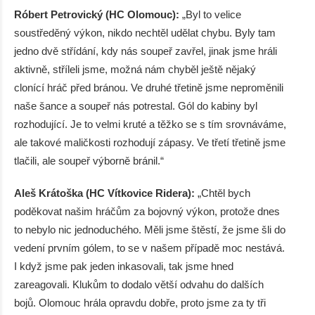
Róbert Petrovický (HC Olomouc):
„Byl to velice
soustředěný výkon, nikdo nechtěl udělat chybu. Byly tam
jedno dvě střídání, kdy nás soupeř zavřel, jinak jsme hráli
aktivně, stříleli jsme, možná nám chyběl ještě nějaký
clonící hráč před bránou. Ve druhé třetině jsme neproměnili
naše šance a soupeř nás potrestal. Gól do kabiny byl
rozhodující. Je to velmi kruté a těžko se s tím srovnáváme,
ale takové maličkosti rozhodují zápasy. Ve třetí třetině jsme
tlačili, ale soupeř výborně bránil.“
Aleš Krátoška (HC Vítkovice Ridera):
„Chtěl bych
poděkovat našim hráčům za bojovný výkon, protože dnes
to nebylo nic jednoduchého. Měli jsme štěstí, že jsme šli do
vedení prvním gólem, to se v našem případě moc nestává.
I když jsme pak jeden inkasovali, tak jsme hned
zareagovali. Klukům to dodalo větší odvahu do dalších
bojů. Olomouc hrála opravdu dobře, proto jsme za ty tři