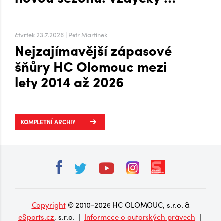
to šlo líp, když mi byla
zima, říká o Plechárně
čtvrtek 23.7.2026 | Petr Martínek
Nejzajímavější zápasové
šňůry HC Olomouc mezi
lety 2014 až 2026
KOMPLETNÍ ARCHIV
Copyright
© 2010-2026 HC OLOMOUC, s.r.o. &
eSports.cz
, s.r.o. |
Informace o autorských právech
|