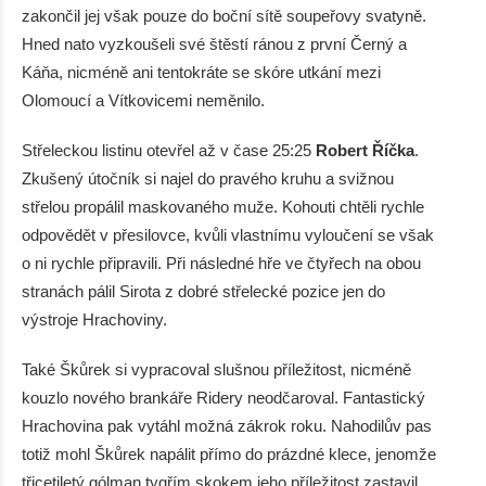
zakončil jej však pouze do boční sítě soupeřovy svatyně.
Hned nato vyzkoušeli své štěstí ránou z první Černý a
Káňa, nicméně ani tentokráte se skóre utkání mezi
Olomoucí a Vítkovicemi neměnilo.
Střeleckou listinu otevřel až v čase 25:25
Robert Říčka
.
Zkušený útočník si najel do pravého kruhu a svižnou
střelou propálil maskovaného muže. Kohouti chtěli rychle
odpovědět v přesilovce, kvůli vlastnímu vyloučení se však
o ni rychle připravili. Při následné hře ve čtyřech na obou
stranách pálil Sirota z dobré střelecké pozice jen do
výstroje Hrachoviny.
Také Škůrek si vypracoval slušnou příležitost, nicméně
kouzlo nového brankáře Ridery neodčaroval. Fantastický
Hrachovina pak vytáhl možná zákrok roku. Nahodilův pas
totiž mohl Škůrek napálit přímo do prázdné klece, jenomže
třicetiletý gólman tygřím skokem jeho příležitost zastavil.