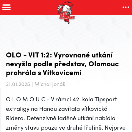
OLO - VIT 1:2: Vyrovnané utkání
nevyšlo podle představ, Olomouc
prohrála s Vítkovicemi
31.01.2025 | Michal Jonáš
O L O M O U C - V rámci 42. kola Tipsport
extraligy na Hanou zavítala vítkovická
Ridera. Defenzivně laděné utkání nabídlo
změny stavu pouze ve druhé třetině. Nejprve