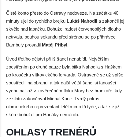
Čisté konto přesto do Ostravy nedoveze. Na začátku 40.
minuty ujel do rychlého brejku
Lukáš Nahodil
a zakončil jej
skvěle nad lapačku. Bohužel radost červenobílých dlouho
netrvala, pouhou sekundu před sirénou se po přihrávce
Bambuly prosadil
Matěj Přibyl
.
Úvod třetího dějství příliš šancí nenabídl. Největším
zpestřením po druhé pauze byla bitka Nahodila s Haškem
po krosčeku vítkovického forvarda. Ostravené se už spíše
soustředili na obranu, a tak další větší šanci si fanoušci
vychutnali až v závěrečném tlaku Mory bez brankáře, kdy
ze slotu zakončoval Michal Kunc. Tvrdý pokus
olomouckého reprezentant letěl mimo tři tyče, a tak se již
skóre bohužel pro Hanáky neměnilo.
OHLASY TRENÉRŮ