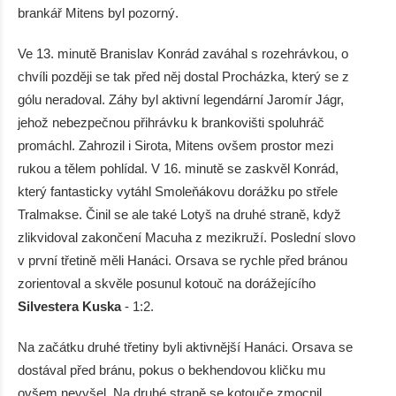
brankář Mitens byl pozorný.
Ve 13. minutě Branislav Konrád zaváhal s rozehrávkou, o
chvíli později se tak před něj dostal Procházka, který se z
gólu neradoval. Záhy byl aktivní legendární Jaromír Jágr,
jehož nebezpečnou přihrávku k brankovišti spoluhráč
promáchl. Zahrozil i Sirota, Mitens ovšem prostor mezi
rukou a tělem pohlídal. V 16. minutě se zaskvěl Konrád,
který fantasticky vytáhl Smoleňákovu dorážku po střele
Tralmakse. Činil se ale také Lotyš na druhé straně, když
zlikvidoval zakončení Macuha z mezikruží. Poslední slovo
v první třetině měli Hanáci. Orsava se rychle před bránou
zorientoval a skvěle posunul kotouč na dorážejícího
Silvestera Kuska
- 1:2.
Na začátku druhé třetiny byli aktivnější Hanáci. Orsava se
dostával před bránu, pokus o bekhendovou kličku mu
ovšem nevyšel. Na druhé straně se kotouče zmocnil