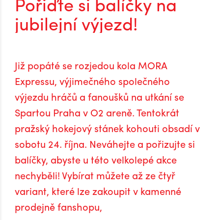
Pořiďte si balíčky na
jubilejní výjezd!
Již popáté se rozjedou kola MORA
Expressu, výjimečného společného
výjezdu hráčů a fanoušků na utkání se
Spartou Praha v O2 areně. Tentokrát
pražský hokejový stánek kohouti obsadí v
sobotu 24. října. Neváhejte a pořizujte si
balíčky, abyste u této velkolepé akce
nechyběli! Vybírat můžete až ze čtyř
variant, které lze zakoupit v kamenné
prodejně fanshopu,