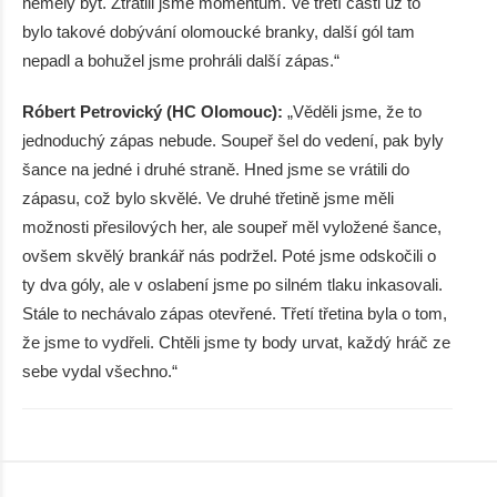
neměly být. Ztratili jsme momentum. Ve třetí části už to
bylo takové dobývání olomoucké branky, další gól tam
nepadl a bohužel jsme prohráli další zápas.“
Róbert Petrovický (HC Olomouc):
„Věděli jsme, že to
jednoduchý zápas nebude. Soupeř šel do vedení, pak byly
šance na jedné i druhé straně. Hned jsme se vrátili do
zápasu, což bylo skvělé. Ve druhé třetině jsme měli
možnosti přesilových her, ale soupeř měl vyložené šance,
ovšem skvělý brankář nás podržel. Poté jsme odskočili o
ty dva góly, ale v oslabení jsme po silném tlaku inkasovali.
Stále to nechávalo zápas otevřené. Třetí třetina byla o tom,
že jsme to vydřeli. Chtěli jsme ty body urvat, každý hráč ze
sebe vydal všechno.“