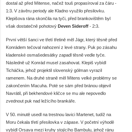
dostal až před Mitense, načež touš propasíroval za čáru -
1:3. V závěru periody ale Kladno využilo přesilovku.
Klepišova rána skončila na tyči, před brankovištěm byl
však dostatečně pohotový
Deven Sideroff
- 2:3.
První větší šanci ve třetí třetině měl Jágr, který těsně před
Konrádem tečoval nahození z levé strany. Puk po zásahu
kladenské osmašedesátky zapadl těsně vedle tyče.
Následně už Konrád musel zasahovat. Klepiš vybídl
Ticháčka, jehož projektil slovenský gólman vyrazil
ramenem. Na druhé straně měl Mitens velké problémy se
zakončením Macuha. Poté se sám před bránou objevil
Navrátil, při bekhendové kličce se mu ale nepovedlo
zvednout puk nad ležícího brankáře.
V 50. minutě usedl na trestnou lavici Martenet, tudíž na
Moru čekala třetí přesilovka v zápase. V početní výhodě
vybídl Orsava mezi kruhy stojícího Bambulu, jehož ránu