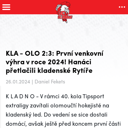
KLA - OLO 2:3: První venkovní
výhra v roce 2024! Hanáci
přetlačili kladenské Rytíře
26.01.2024 | Daniel Fekets
K L A D N O - V rámci 40. kola Tipsport
extraligy zavítali olomoučtí hokejisté na
kladenský led. Do vedení se sice dostali
domácí, avšak ještě před koncem první části