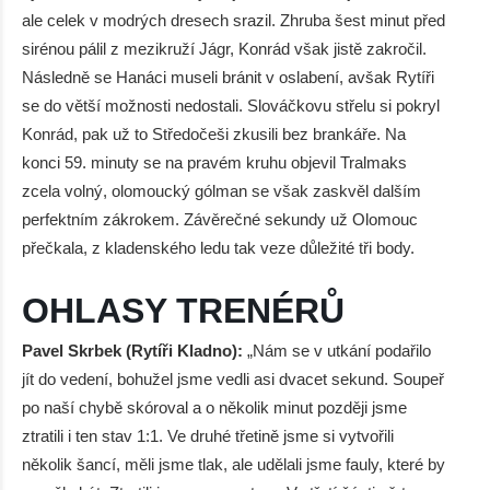
ale celek v modrých dresech srazil. Zhruba šest minut před
sirénou pálil z mezikruží Jágr, Konrád však jistě zakročil.
Následně se Hanáci museli bránit v oslabení, avšak Rytíři
se do větší možnosti nedostali. Slováčkovu střelu si pokryl
Konrád, pak už to Středočeši zkusili bez brankáře. Na
konci 59. minuty se na pravém kruhu objevil Tralmaks
zcela volný, olomoucký gólman se však zaskvěl dalším
perfektním zákrokem. Závěrečné sekundy už Olomouc
přečkala, z kladenského ledu tak veze důležité tři body.
OHLASY TRENÉRŮ
Pavel Skrbek (Rytíři Kladno):
„Nám se v utkání podařilo
jít do vedení, bohužel jsme vedli asi dvacet sekund. Soupeř
po naší chybě skóroval a o několik minut později jsme
ztratili i ten stav 1:1. Ve druhé třetině jsme si vytvořili
několik šancí, měli jsme tlak, ale udělali jsme fauly, které by