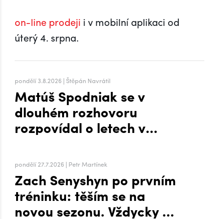
on-line prodeji
i v mobilní aplikaci od
úterý 4. srpna.
pondělí 3.8.2026 | Štěpán Navrátil
Matúš Spodniak se v
dlouhém rozhovoru
rozpovídal o letech v
zámoří i přesunu na Hanou
pondělí 27.7.2026 | Petr Martínek
Zach Senyshyn po prvním
tréninku: těším se na
novou sezonu. Vždycky mi