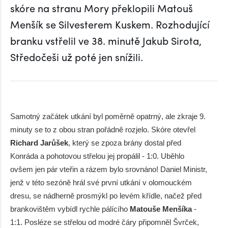
skóre na stranu Mory překlopili Matouš
Menšík se Silvesterem Kuskem. Rozhodující
branku vstřelil ve 38. minutě Jakub Sirota,
Středočeši už poté jen snížili.
Samotný začátek utkání byl poměrně opatrný, ale zkraje 9.
minuty se to z obou stran pořádně rozjelo. Skóre otevřel
Richard Jarůšek
, který se zpoza brány dostal před
Konráda a pohotovou střelou jej propálil - 1:0. Uběhlo
ovšem jen pár vteřin a rázem bylo srovnáno! Daniel Ministr,
jenž v této sezóně hrál své první utkání v olomouckém
dresu, se nádherně prosmýkl po levém křídle, načež před
brankovištěm vybídl rychle pálícího
Matouše Menšíka
-
1:1. Posléze se střelou od modré čáry připomněl Švrček,