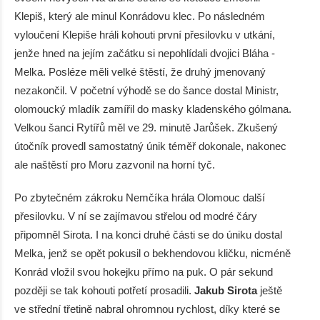
Klepiš, který ale minul Konrádovu klec. Po následném
vyloučení Klepiše hráli kohouti první přesilovku v utkání,
jenže hned na jejím začátku si nepohlídali dvojici Bláha -
Melka. Posléze měli velké štěstí, že druhý jmenovaný
nezakončil. V početní výhodě se do šance dostal Ministr,
olomoucký mladík zamířil do masky kladenského gólmana.
Velkou šanci Rytířů měl ve 29. minutě Jarůšek. Zkušený
útočník provedl samostatný únik téměř dokonale, nakonec
ale naštěstí pro Moru zazvonil na horní tyč.
Po zbytečném zákroku Nemčíka hrála Olomouc další
přesilovku. V ní se zajímavou střelou od modré čáry
připomněl Sirota. I na konci druhé části se do úniku dostal
Melka, jenž se opět pokusil o bekhendovou kličku, nicméně
Konrád vložil svou hokejku přímo na puk. O pár sekund
později se tak kohouti potřetí prosadili.
Jakub Sirota
ještě
ve střední třetině nabral ohromnou rychlost, díky které se