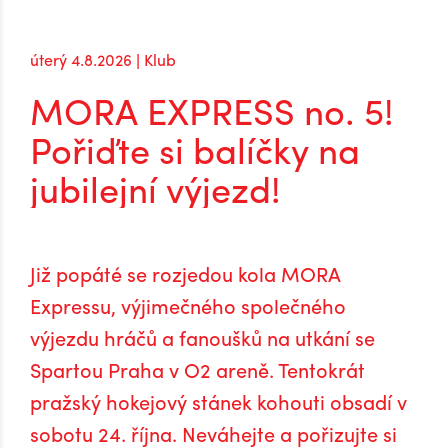
úterý 4.8.2026 | Klub
MORA EXPRESS no. 5!
Pořiďte si balíčky na
jubilejní výjezd!
Již popáté se rozjedou kola MORA
Expressu, výjimečného společného
výjezdu hráčů a fanoušků na utkání se
Spartou Praha v O2 areně. Tentokrát
pražský hokejový stánek kohouti obsadí v
sobotu 24. října. Neváhejte a pořizujte si