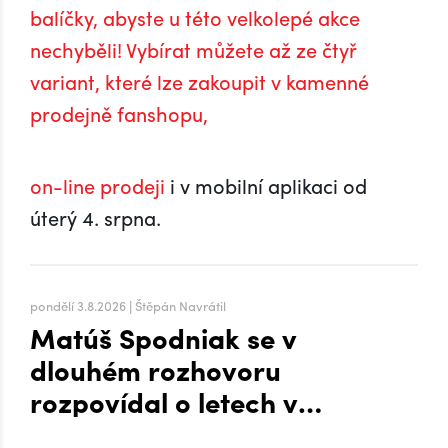
balíčky, abyste u této velkolepé akce
nechyběli! Vybírat můžete až ze čtyř
variant, které lze zakoupit v kamenné
prodejně fanshopu,
on-line prodeji
i v mobilní aplikaci od
úterý 4. srpna.
pondělí 3.8.2026 | Štěpán Navrátil
Matúš Spodniak se v
dlouhém rozhovoru
rozpovídal o letech v
zámoří i přesunu na Hanou