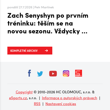
pondělí 27.7.2026 | Petr Martínek
Zach Senyshyn po prvním
tréninku: těším se na
novou sezonu. Vždycky mi
to šlo líp, když mi byla
zima, říká o Plechárně
KOMPLETNÍ ARCHIV
Copyright
© 2010-2026 HC OLOMOUC, s.r.o. &
eSports.cz
, s.r.o. |
Informace o autorských právech
|
RSS
|
Nastavení cookies