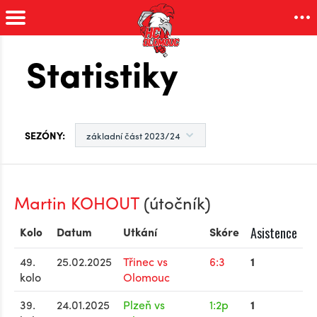
Statistiky
SEZÓNY:
Martin KOHOUT
(útočník)
Kolo
Datum
Utkání
Skóre
Asistence
49.
25.02.2025
Třinec vs
6:3
1
kolo
Olomouc
39.
24.01.2025
Plzeň vs
1:2p
1