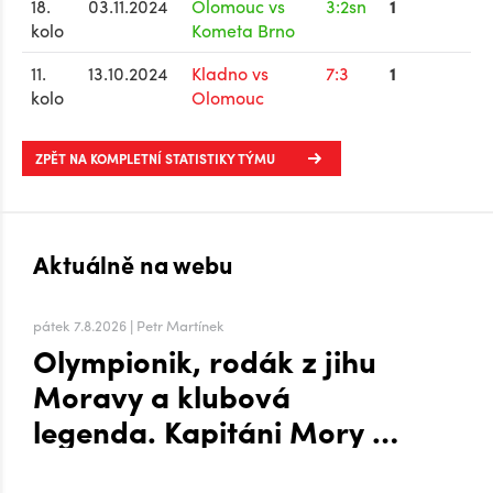
18.
03.11.2024
Olomouc vs
3:2sn
1
kolo
Kometa Brno
11.
13.10.2024
Kladno vs
7:3
1
kolo
Olomouc
ZPĚT NA KOMPLETNÍ STATISTIKY TÝMU
Aktuálně na webu
pátek 7.8.2026 | Petr Martínek
Olympionik, rodák z jihu
Moravy a klubová
legenda. Kapitáni Mory po
návratu do extraligy