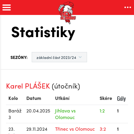
Statistiky
SEZÓNY:
Karel PLÁŠEK
(útočník)
Kolo
Datum
Utkání
Skóre
Góly
Baráž
20.04.2025
Jihlava vs
1:2
1
3
Olomouc
23.
29.11.2024
Třinec vs Olomouc
3:2
1