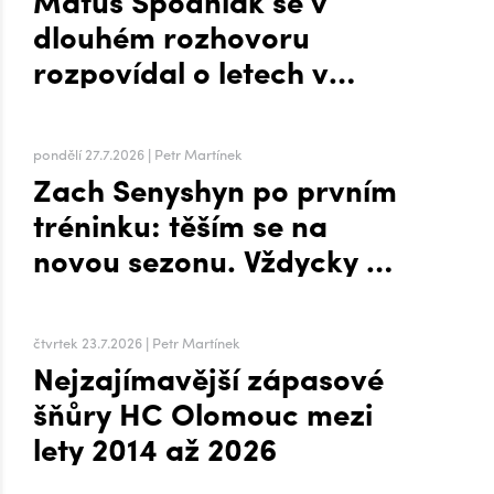
Matúš Spodniak se v
dlouhém rozhovoru
rozpovídal o letech v
zámoří i přesunu na Hanou
pondělí 27.7.2026 | Petr Martínek
Zach Senyshyn po prvním
tréninku: těším se na
novou sezonu. Vždycky mi
to šlo líp, když mi byla
zima, říká o Plechárně
čtvrtek 23.7.2026 | Petr Martínek
Nejzajímavější zápasové
šňůry HC Olomouc mezi
lety 2014 až 2026