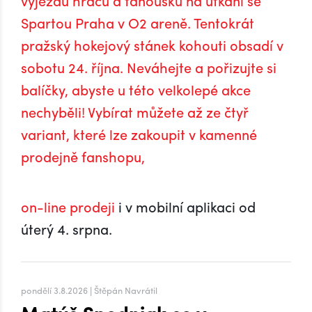
výjezdu hráčů a fanoušků na utkání se
Spartou Praha v O2 areně. Tentokrát
pražský hokejový stánek kohouti obsadí v
sobotu 24. října. Neváhejte a pořizujte si
balíčky, abyste u této velkolepé akce
nechyběli! Vybírat můžete až ze čtyř
variant, které lze zakoupit v kamenné
prodejně fanshopu,
on-line prodeji
i v mobilní aplikaci od
úterý 4. srpna.
pondělí 3.8.2026 | Štěpán Navrátil