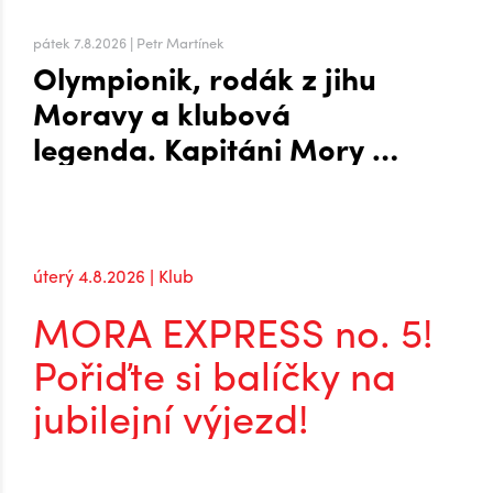
pátek 7.8.2026 | Petr Martínek
Olympionik, rodák z jihu
Moravy a klubová
legenda. Kapitáni Mory po
návratu do extraligy
úterý 4.8.2026 | Klub
MORA EXPRESS no. 5!
Pořiďte si balíčky na
jubilejní výjezd!