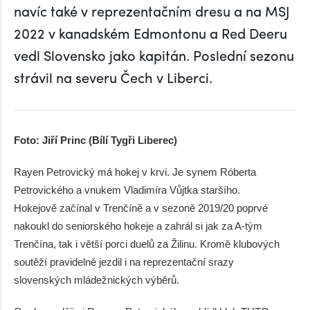
navíc také v reprezentačním dresu a na MSJ
2022 v kanadském Edmontonu a Red Deeru
vedl Slovensko jako kapitán. Poslední sezonu
strávil na severu Čech v Liberci.
Foto: Jiří Princ (Bílí Tygři Liberec)
Rayen Petrovický má hokej v krvi. Je synem Róberta
Petrovického a vnukem Vladimíra Vůjtka staršího.
Hokejově začínal v Trenčíně a v sezoně 2019/20 poprvé
nakoukl do seniorského hokeje a zahrál si jak za A-tým
Trenčína, tak i větší porci duelů za Žilinu. Kromě klubových
soutěží pravidelně jezdil i na reprezentační srazy
slovenských mládežnických výběrů.