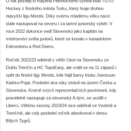
O rok později si Rayena Petrovického vyhlídl klub TUTO
Hockey z finského města Turku, který hraje druhou
nejvyšší ligu Mestis. Díky svému mladému věku navíc
stále nastupoval na severu i za tamní juniorský výběr. V
roce 2022 dokonce vedl Slovensko jako kapitán na
mistrovství světa juniorů, které se konalo v kanadském
Edmontonu a Red Deeru.
Ročník 2022/23 odehrál z větší části na Slovensku za
Duklu Trenčín a HC Topolčany, ale vrátil se na 11 zápasů i
zpět do finské ligy Mestis, kde hájil barvy klubu Joensuun
Kiekko-Pojat. Poslední dva roky strávil na území Česka a
Slovenska. Kromě svých reprezentačních povinností, kdy
pravidelně nastupuje za slovenský A-tým, se usídlil v
Liberci. Většinu sezony 2023/24 sice odehrál ve Vsetíně a
Trenčíně, ale celý poslední ročník absolvoval v dresu
Bílých Tygrů.