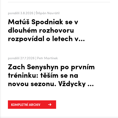
pondělí 3.8.2026 | Štěpán Navrátil
Matúš Spodniak se v
dlouhém rozhovoru
rozpovídal o letech v
zámoří i přesunu na Hanou
pondělí 27.7.2026 | Petr Martínek
Zach Senyshyn po prvním
tréninku: těším se na
novou sezonu. Vždycky mi
to šlo líp, když mi byla
zima, říká o Plechárně
KOMPLETNÍ ARCHIV