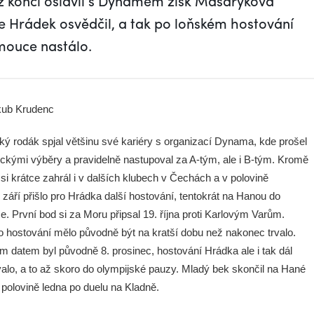
ž konci oslavil s Dynamem zisk Masarykova
 Hrádek osvědčil, a tak po loňském hostování
mouce nastálo.
kub Krudenc
ký rodák spjal většinu své kariéry s organizací Dynama, kde prošel
ckými výběry a pravidelně nastupoval za A-tým, ale i B-tým. Kromě
i krátce zahrál i v dalších klubech v Čechách a v polovině
 září přišlo pro Hrádka další hostování, tentokrát na Hanou do
. První bod si za Moru připsal 19. října proti Karlovým Varům.
 hostování mělo původně být na kratší dobu než nakonec trvalo.
m datem byl původně 8. prosinec, hostování Hrádka ale i tak dál
alo, a to až skoro do olympijské pauzy. Mladý bek skončil na Hané
 polovině ledna po duelu na Kladně.