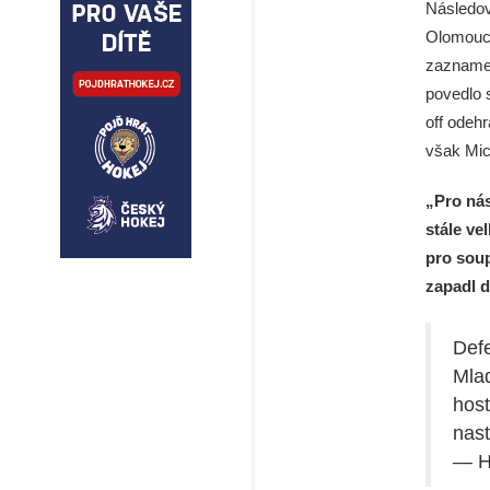
Následov
Olomouci
zaznamen
povedlo 
off odeh
však Mic
„Pro ná
stále ve
pro soup
zapadl d
Defe
Mlad
host
nast
— H