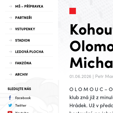
MŠ – PŘÍPRAVKA
PARTNEŘI
Kohout
VSTUPENKY
Olomo
STADION
LEDOVÁ PLOCHA
Micha
FANZÓNA
ARCHIV
01.06.2026 | Petr Ma
O L O M O U C – O
SLEDUJTE NÁS
klub zná již z minu
Facebook
Hrádek. Už v předc
Twitter
Youtube