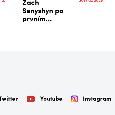
Zach
Senyshyn po
prvním
tréninku:
těším se na
novou
sezonu.
Vždycky mi to
šlo líp, když
mi byla zima,
říká o
Plechárně
Twitter
Youtube
Instagram