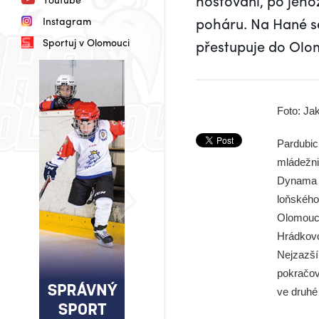
hostování, po jeho
poháru. Na Hané se
Instagram
Sportuj v Olomouci
přestupuje do Olo
Foto: Ja
Pardubic
mládežni
Dynama s
loňského
Olomouce
Hrádkovo
Nejzazší
pokračov
ve druhé