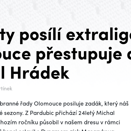
y posílí extralig
uce přestupuje
l Hrádek
rtínek
branné řady Olomouce posiluje zadák, který náš
lé sezony. Z Pardubic přichází 24letý Michal
hozím ročníku působil v našem dresu v rámci