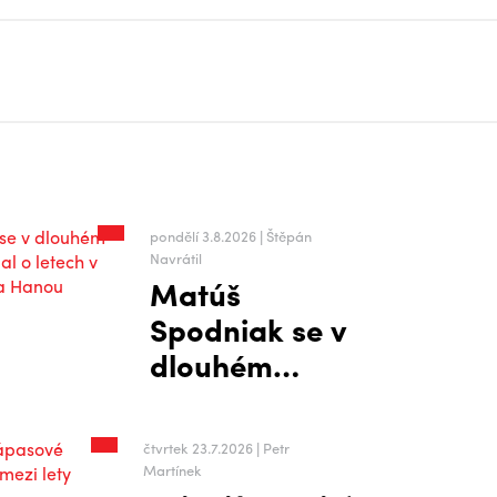
pondělí 3.8.2026 | Štěpán
Navrátil
Matúš
Spodniak se v
dlouhém
rozhovoru
rozpovídal o
čtvrtek 23.7.2026 | Petr
letech v
Martínek