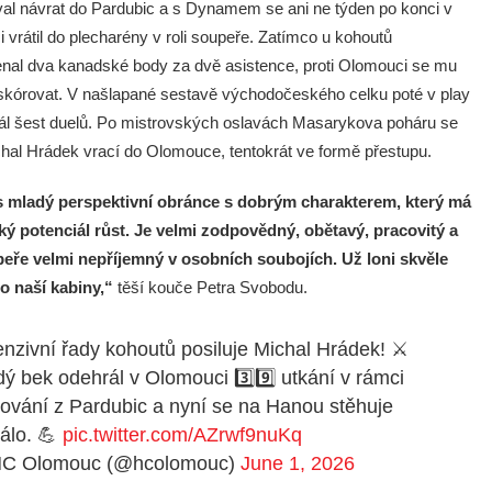
al návrat do Pardubic a s Dynamem se ani ne týden po konci v
 vrátil do plecharény v roli soupeře. Zatímco u kohoutů
al dva kanadské body za dvě asistence, proti Olomouci se mu
skórovat. V našlapané sestavě východočeského celku poté v play
rál šest duelů. Po mistrovských oslavách Masarykova poháru se
hal Hrádek vrací do Olomouce, tentokrát ve formě přestupu.
s mladý perspektivní obránce s dobrým charakterem, který má
lký potenciál růst. Je velmi zodpovědný, obětavý, pracovitý a
eře velmi nepříjemný v osobních soubojích. Už loni skvěle
o naší kabiny,“
těší kouče Petra Svobodu.
nzivní řady kohoutů posiluje Michal Hrádek! ⚔
ý bek odehrál v Olomouci 3️⃣9️⃣ utkání v rámci
ování z Pardubic a nyní se na Hanou stěhuje
álo. 💪
pic.twitter.com/AZrwf9nuKq
C Olomouc (@hcolomouc)
June 1, 2026