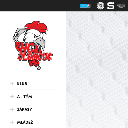
KLUB
A - TÝM
ZÁPASY
MLÁDEŽ