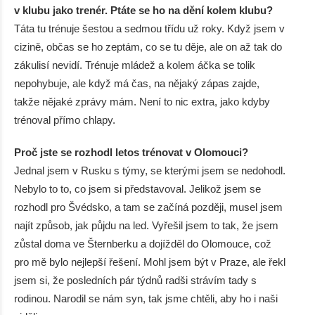
v klubu jako trenér. Ptáte se ho na dění kolem klubu?
Táta tu trénuje šestou a sedmou třídu už roky. Když jsem v
cizině, občas se ho zeptám, co se tu děje, ale on až tak do
zákulisí nevidí. Trénuje mládež a kolem áčka se tolik
nepohybuje, ale když má čas, na nějaký zápas zajde,
takže nějaké zprávy mám. Není to nic extra, jako kdyby
trénoval přímo chlapy.
Proč jste se rozhodl letos trénovat v Olomouci?
Jednal jsem v Rusku s týmy, se kterými jsem se nedohodl.
Nebylo to to, co jsem si představoval. Jelikož jsem se
rozhodl pro Švédsko, a tam se začíná později, musel jsem
najít způsob, jak půjdu na led. Vyřešil jsem to tak, že jsem
zůstal doma ve Šternberku a dojížděl do Olomouce, což
pro mě bylo nejlepší řešení. Mohl jsem být v Praze, ale řekl
jsem si, že posledních pár týdnů radši strávím tady s
rodinou. Narodil se nám syn, tak jsme chtěli, aby ho i naši