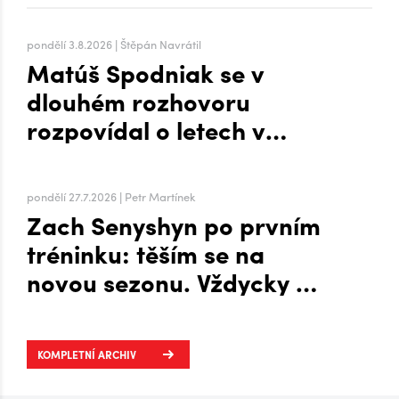
pondělí 3.8.2026 | Štěpán Navrátil
Matúš Spodniak se v
dlouhém rozhovoru
rozpovídal o letech v
zámoří i přesunu na Hanou
pondělí 27.7.2026 | Petr Martínek
Zach Senyshyn po prvním
tréninku: těším se na
novou sezonu. Vždycky mi
to šlo líp, když mi byla
zima, říká o Plechárně
KOMPLETNÍ ARCHIV