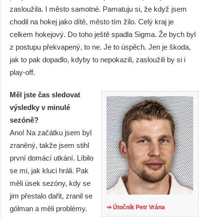
zasloužila. I město samotné. Pamatuju si, že když jsem
chodil na hokej jako dítě, město tím žilo. Celý kraj je
celkem hokejový. Do toho ještě spadla Sigma. Že bych byl
z postupu překvapený, to ne. Je to úspěch. Jen je škoda,
jak to pak dopadlo, kdyby to nepokazili, zasloužili by si i
play-off.
Měl jste čas sledovat
výsledky v minulé
sezóně?
Ano! Na začátku jsem byl
zraněný, takže jsem stihl
první domácí utkání. Líbilo
se mi, jak kluci hráli. Pak
měli úsek sezóny, kdy se
jim přestalo dařit, zranil se
⇒ Útočník Petr Vrána
gólman a měli problémy.