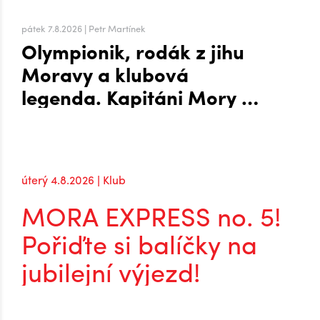
pátek 7.8.2026 | Petr Martínek
Olympionik, rodák z jihu
Moravy a klubová
legenda. Kapitáni Mory po
návratu do extraligy
úterý 4.8.2026 | Klub
MORA EXPRESS no. 5!
Pořiďte si balíčky na
jubilejní výjezd!