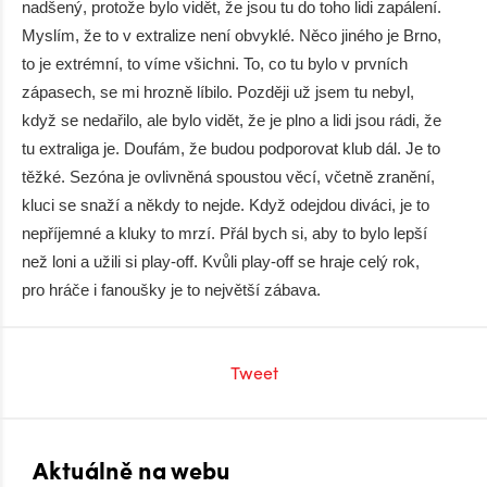
nadšený, protože bylo vidět, že jsou tu do toho lidi zapálení.
Myslím, že to v extralize není obvyklé. Něco jiného je Brno,
to je extrémní, to víme všichni. To, co tu bylo v prvních
zápasech, se mi hrozně líbilo. Později už jsem tu nebyl,
když se nedařilo, ale bylo vidět, že je plno a lidi jsou rádi, že
tu extraliga je. Doufám, že budou podporovat klub dál. Je to
těžké. Sezóna je ovlivněná spoustou věcí, včetně zranění,
kluci se snaží a někdy to nejde. Když odejdou diváci, je to
nepříjemné a kluky to mrzí. Přál bych si, aby to bylo lepší
než loni a užili si play-off. Kvůli play-off se hraje celý rok,
pro hráče i fanoušky je to největší zábava.
Tweet
Aktuálně na webu