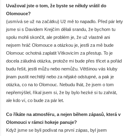
Uvažoval jste o tom, že byste se někdy vrátil do
Olomouce?
(usmívá se už na začátku) Už mě to napadlo. Před pár lety
jsme si s Davidem Krejčím dělali srandu, že bychom tu
spolu mohli skončit, ale problém je, že už vlastně ani
nejsem hráč Olomouce a otázkou je, jestli za mě bude
Olomouc ochotná zaplatit Vítkovicím za přestup. To je
docela záludná otázka, protože mi bude přes třicet a pořád
budu řešit, jestli můžu nebo nemůžu. Většinou vás kluby
jinam pustit nechtějí nebo za nějaké odstupné, a pak je
otázka, co na to Olomouc. Nebudu lhát, že jsem o tom
nepřemýšlel, říkal jsem si, že by bylo hezké si tu zahrát,
ale kdo ví, co bude za pár let.
Co říkáte na atmosféru, a nejen během zápasů, která v
Olomouci v rámci hokeje panuje?
Když jsme se byli podívat na první zápas, byl jsem