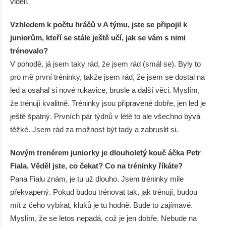
viděli.
Vzhledem k počtu hráčů v A týmu, jste se připojil k
juniorům, kteří se stále ještě učí, jak se vám s nimi
trénovalo?
V pohodě, já jsem taky rád, že jsem rád (smál se). Byly to
pro mě první tréninky, takže jsem rád, že jsem se dostal na
led a osahal si nové rukavice, brusle a další věci. Myslím,
že trénují kvalitně. Tréninky jsou připravené dobře, jen led je
ještě špatný. Prvních pár týdnů v létě to ale všechno bývá
těžké. Jsem rád za možnost být tady a zabruslit si.
Novým trenérem juniorky je dlouholetý kouč áčka Petr
Fiala. Věděl jste, co čekat? Co na tréninky říkáte?
Pana Fialu znám, je tu už dlouho. Jsem tréninky mile
překvapený. Pokud budou trénovat tak, jak trénují, budou
mít z čeho vybírat, kluků je tu hodně. Bude to zajímavé.
Myslím, že se letos nepadá, což je jen dobře. Nebude na