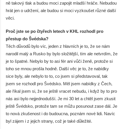
ně takový tlak a budou moci zapojit mladší hráče. Nebudou
hrát jen o udržení, ale budou si moci vyzkoušet různé další
věci.
Proč jste se po čtyřech letech v KHL rozhodl pro
přestup do Švédska?
Těch důvodů bylo víc, jeden z hlavních je to, že se nám
narodil malý a Rusko by bylo složitější, tím ale netvrdím, že
je to špatné. Nebylo by to asi fér ani vůči ženě, protože si
toho se mnou prošla hodně. Další věc je to, že nabídky
sice byly, ale nebylo to to, co jsem si představoval, tak
jsem se rozhodl pro Švédsko. Měl jsem nabídky z Čech,
ale říkal jsem si, že se ještě vracet nebudu, i když by to pro
nás asi bylo nejjednodušší. Je mi 30 let a chtěl jsem zkusit
ještě Švédsko, protože tam se můžu posunout zase dál. Je
to nová zkušenost i do budoucna, poznám nové lidi. Navíc
byl zájem i z jejich strany, což je také důležité.