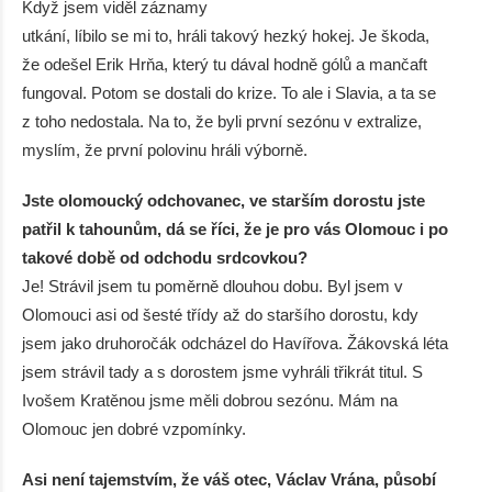
Když jsem viděl záznamy
utkání, líbilo se mi to, hráli takový hezký hokej. Je škoda,
že odešel Erik Hrňa, který tu dával hodně gólů a mančaft
fungoval. Potom se dostali do krize. To ale i Slavia, a ta se
z toho nedostala. Na to, že byli první sezónu v extralize,
myslím, že první polovinu hráli výborně.
Jste olomoucký odchovanec, ve starším dorostu jste
patřil k tahounům, dá se říci, že je pro vás Olomouc i po
takové době od odchodu srdcovkou?
Je! Strávil jsem tu poměrně dlouhou dobu. Byl jsem v
Olomouci asi od šesté třídy až do staršího dorostu, kdy
jsem jako druhoročák odcházel do Havířova. Žákovská léta
jsem strávil tady a s dorostem jsme vyhráli třikrát titul. S
Ivošem Kratěnou jsme měli dobrou sezónu. Mám na
Olomouc jen dobré vzpomínky.
Asi není tajemstvím, že váš otec, Václav Vrána, působí