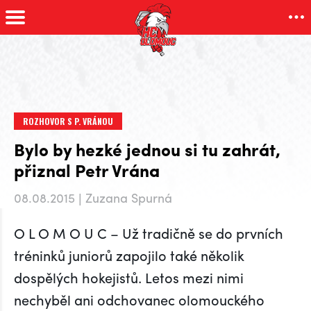
ROZHOVOR S P. VRÁNOU
Bylo by hezké jednou si tu zahrát,
přiznal Petr Vrána
08.08.2015 | Zuzana Spurná
O L O M O U C – Už tradičně se do prvních
tréninků juniorů zapojilo také několik
dospělých hokejistů. Letos mezi nimi
nechyběl ani odchovanec olomouckého