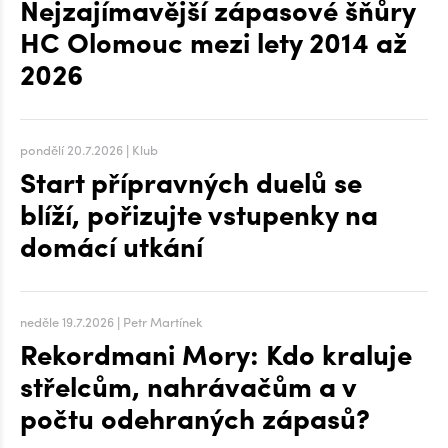
Nejzajímavější zápasové šňůry
HC Olomouc mezi lety 2014 až
2026
pondělí 20.7.2026 | Klub
Start přípravných duelů se
blíží, pořizujte vstupenky na
domácí utkání
neděle 19.7.2026 | Petr Martínek
Rekordmani Mory: Kdo kraluje
střelcům, nahrávačům a v
počtu odehraných zápasů?