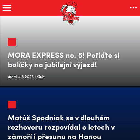
MORA EXPRESS no. 5! Pořiďte si
balíčky na jubilejní výjezd!
úterý 4.8.2026 | Klub
Matúš Spodniak se v dlouhém
rozhovoru rozpovídal o letech v
zámoří i přesunu na Hanou