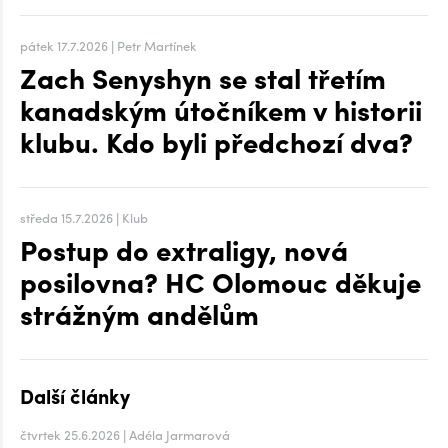
pátek 17.7.2026 | Petr Martínek
Zach Senyshyn se stal třetím
kanadským útočníkem v historii
klubu. Kdo byli předchozí dva?
středa 15.7.2026 | Klub
Postup do extraligy, nová
posilovna? HC Olomouc děkuje
strážným andělům
Další články
čtvrtek 25.6.2026 | Adéla Jarmarová