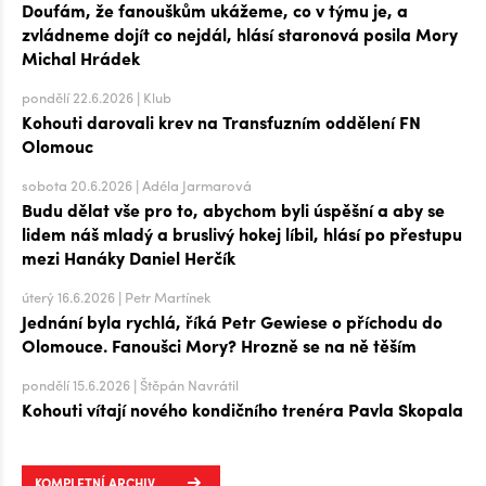
Doufám, že fanouškům ukážeme, co v týmu je, a
zvládneme dojít co nejdál, hlásí staronová posila Mory
Michal Hrádek
pondělí 22.6.2026 | Klub
Kohouti darovali krev na Transfuzním oddělení FN
Olomouc
sobota 20.6.2026 | Adéla Jarmarová
Budu dělat vše pro to, abychom byli úspěšní a aby se
lidem náš mladý a bruslivý hokej líbil, hlásí po přestupu
mezi Hanáky Daniel Herčík
úterý 16.6.2026 | Petr Martínek
Jednání byla rychlá, říká Petr Gewiese o příchodu do
Olomouce. Fanoušci Mory? Hrozně se na ně těším
pondělí 15.6.2026 | Štěpán Navrátil
Kohouti vítají nového kondičního trenéra Pavla Skopala
KOMPLETNÍ ARCHIV