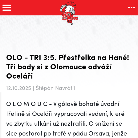
OLO - TRI 3:5. Přestřelka na Hané!
Tři body si z Olomouce odváží
Oceláři
12.10.2025 | Štěpán Navrátil
O L O M O U C - V gólově bohaté úvodní
třetině si Oceláři vypracovali vedení, které
ve zbytku utkání už neztratili. O snížení se
sice postaral po trefě v pádu Orsava, jenže