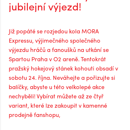
jubilejní výjezd!
Již popáté se rozjedou kola MORA
Expressu, výjimečného společného
výjezdu hráčů a fanoušků na utkání se
Spartou Praha v O2 areně. Tentokrát
pražský hokejový stánek kohouti obsadí v
sobotu 24. října. Neváhejte a pořizujte si
balíčky, abyste u této velkolepé akce
nechyběli! Vybírat můžete až ze čtyř
variant, které lze zakoupit v kamenné
prodejně fanshopu,