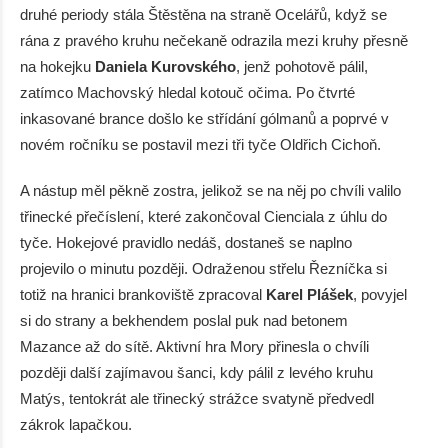
druhé periody stála Štěstěna na straně Ocelářů, když se
rána z pravého kruhu nečekaně odrazila mezi kruhy přesně
na hokejku
Daniela Kurovského
, jenž pohotově pálil,
zatímco Machovský hledal kotouč očima. Po čtvrté
inkasované brance došlo ke střídání gólmanů a poprvé v
novém ročníku se postavil mezi tři tyče Oldřich Cichoň.
A nástup měl pěkně zostra, jelikož se na něj po chvíli valilo
třinecké přečíslení, které zakončoval Cienciala z úhlu do
tyče. Hokejové pravidlo nedáš, dostaneš se naplno
projevilo o minutu později. Odraženou střelu Řezníčka si
totiž na hranici brankoviště zpracoval
Karel Plášek
, povyjel
si do strany a bekhendem poslal puk nad betonem
Mazance až do sítě. Aktivní hra Mory přinesla o chvíli
později další zajímavou šanci, kdy pálil z levého kruhu
Matýs, tentokrát ale třinecký strážce svatyně předvedl
zákrok lapačkou.