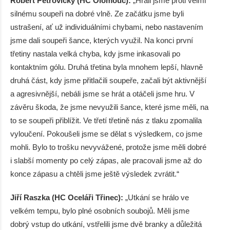
Róbert Petrovický (HC Olomouc):
„Hráli jsme proti velmi
silnému soupeři na dobré vlně. Ze začátku jsme byli
ustrašení, ať už individuálními chybami, nebo nastavením
jsme dali soupeři šance, kterých využil. Na konci první
třetiny nastala velká chyba, kdy jsme inkasovali po
kontaktním gólu. Druhá třetina byla mnohem lepší, hlavně
druhá část, kdy jsme přitlačili soupeře, začali být aktivnější
a agresivnější, nebáli jsme se hrát a otáčeli jsme hru. V
závěru škoda, že jsme nevyužili šance, které jsme měli, na
to se soupeři přiblížit. Ve třetí třetině nás z tlaku zpomalila
vyloučení. Pokoušeli jsme se dělat s výsledkem, co jsme
mohli. Bylo to trošku nevyvážené, protože jsme měli dobré
i slabší momenty po celý zápas, ale pracovali jsme až do
konce zápasu a chtěli jsme ještě výsledek zvrátit.“​​
Jiří Raszka (HC Oceláři Třinec):
„Utkání se hrálo ve
velkém tempu, bylo plné osobních soubojů. Měli jsme
dobrý vstup do utkání, vstřelili jsme dvě branky a důležitá