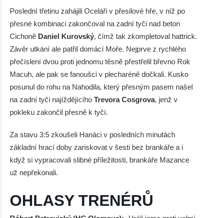
Poslední třetinu zahájili Oceláři v přesilové hře, v níž po
přesné kombinaci zakončoval na zadní tyči nad beton
Cichoně
Daniel Kurovský
, čímž tak zkompletoval hattrick.
Závěr utkání ale patřil domácí Moře. Nejprve z rychlého
přečíslení dvou proti jednomu těsně přestřelil břevno Rok
Macuh, ale pak se fanoušci v plecharéně dočkali. Kusko
posunul do rohu na Nahodila, který přesným pasem našel
na zadní tyči najíždějícího
Trevora Cosgrova
, jenž v
pokleku zakončil přesně k tyči.
Za stavu 3:5 zkoušeli Hanáci v posledních minutách
základní hrací doby zariskovat v šesti bez brankáře a i
když si vypracovali slibné příležitosti, brankáře Mazance
už nepřekonali.
OHLASY TRENÉRŮ