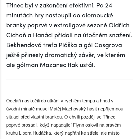
Třinec byl v zakončení efektivní. Po 24
minutách hry nastoupil do olomoucké
branky poprvé v extraligové sezoně Oldřich
Cichoň a Hanáci přidali na útočném snažení.
Bekhendová trefa Pláška a gól Cosgrova
ještě přinesly dramatický závěr, ve kterém
ale gólman Mazanec tlak ustál.
Oceláři naskočili do utkání v rychlém tempu a hned v
úvodní minutě musel Matěj Machovský hasit nepříjemnou
situaci před vlastní brankou. O chvíli později se Třinec
poprvé prosadil, když napadající Flynn oslovil na pravém
kruhu Libora Hudáčka, který napřáhl ke střele, ale místo