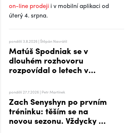
on-line prodeji
i v mobilní aplikaci od
úterý 4. srpna.
pondělí 3.8.2026 | Štěpán Navrátil
Matúš Spodniak se v
dlouhém rozhovoru
rozpovídal o letech v
zámoří i přesunu na Hanou
pondělí 27.7.2026 | Petr Martínek
Zach Senyshyn po prvním
tréninku: těším se na
novou sezonu. Vždycky mi
to šlo líp, když mi byla