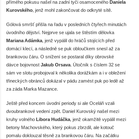
přímého pokusu našel na zadní tyči osamoceného
Daniela
Kurovského
, jenž mohl zakončovat do odkryté sítě.
Gólová smršť přišla na řadu v posledních čtyřech minutách
úvodního dějství. Nejprve se ujala se štěstím dělovka
Mariana Adámka
, jenž vypálil do hráčů stojících před
domácí klecí, a následně se puk obloučkem snesl až za
brankovou čáru. O snížení se postaral díky obrovské
dávce bojovnost
Jakub Orsava
. Útočník s číslem 32 se
sám ve slotu probojoval k několika dorážkám a i v obležení
třineckých obránců dokázal v pádu zamést puk po ledě až
za záda Marka Mazance.
Ještě před koncem úvodní periody si ale Oceláři vzali
dvoubrankové vedení zpět. Daniel Kurovský našel mezi
kruhy volného
Libora Hudáčka
, jenž okamžitě vypálil mezi
betony Machovského, který pokus zbrzdil, ale kotouč
pomalu doklouzal těsně za brankovou čáru. Na začátku