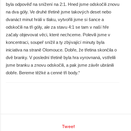
byla odpověď na snížení na 2:1. Hned jsme odskočili znovu
na dva góly. Ve druhé třetině jsme takových deset nebo
dvanáct minut hráli v tlaku, vytvořili jsme si šance a
odskočili na tři góly, ale za stavu 4:1 se tam v naší hře
začaly objevovat věci, které nechceme. Polevili jsme v
koncentraci, soupeř snížil a ty zbývající minuty byla
iniciativa na straně Olomouce. Dobře, že třetina skončila o
dvě branky. V poslední třetině byla hra vyrovnaná, vstřelili
jsme branku a znovu odskočili, a pak jsme závěr ubránili
dobře. Bereme těžké a cenné tři body.“
Tweet