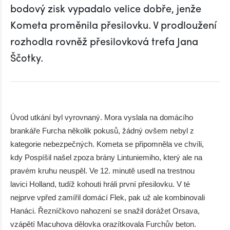
bodový zisk vypadalo velice dobře, jenže
Kometa proměnila přesilovku. V prodloužení
rozhodla rovněž přesilovková trefa Jana
Ščotky.
Úvod utkání byl vyrovnaný. Mora vyslala na domácího
brankáře Furcha několik pokusů, žádný ovšem nebyl z
kategorie nebezpečných. Kometa se připomněla ve chvíli,
kdy Pospíšil našel zpoza brány Lintuniemiho, který ale na
pravém kruhu neuspěl. Ve 12. minutě usedl na trestnou
lavici Holland, tudíž kohouti hráli první přesilovku. V té
nejprve vpřed zamířil domácí Flek, pak už ale kombinovali
Hanáci. Řezníčkovo nahození se snažil dorážet Orsava,
vzápětí Macuhova dělovka orazítkovala Furchův beton.