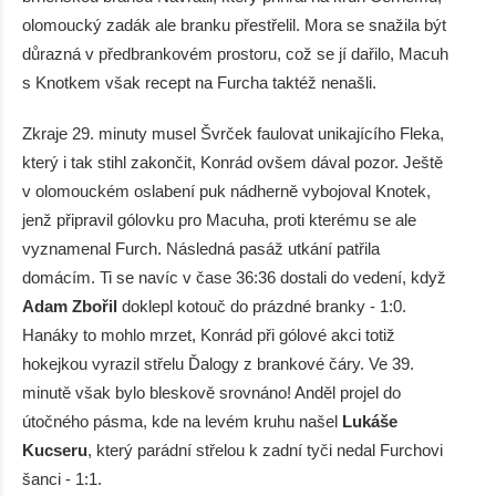
olomoucký zadák ale branku přestřelil. Mora se snažila být
důrazná v předbrankovém prostoru, což se jí dařilo, Macuh
s Knotkem však recept na Furcha taktéž nenašli.
Zkraje 29. minuty musel Švrček faulovat unikajícího Fleka,
který i tak stihl zakončit, Konrád ovšem dával pozor. Ještě
v olomouckém oslabení puk nádherně vybojoval Knotek,
jenž připravil gólovku pro Macuha, proti kterému se ale
vyznamenal Furch. Následná pasáž utkání patřila
domácím. Ti se navíc v čase 36:36 dostali do vedení, když
Adam Zbořil
doklepl kotouč do prázdné branky - 1:0.
Hanáky to mohlo mrzet, Konrád při gólové akci totiž
hokejkou vyrazil střelu Ďalogy z brankové čáry. Ve 39.
minutě však bylo bleskově srovnáno! Anděl projel do
útočného pásma, kde na levém kruhu našel
Lukáše
Kucseru
, který parádní střelou k zadní tyči nedal Furchovi
šanci - 1:1.