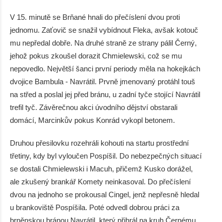
V 15. minutě se Brňané hnali do přečíslení dvou proti
jednomu. Zaťovič se snažil vybídnout Fleka, avšak kotouč
mu nepředal dobře. Na druhé straně ze strany pálil Černý,
jehož pokus zkoušel dorazit Chmielewski, což se mu
nepovedlo. Největší šanci první periody měla na hokejkách
dvojice Bambula - Navrátil. Prvně jmenovaný protáhl touš
na střed a poslal jej před bránu, u zadní tyče stojící Navrátil
trefil tyč. Závěrečnou akci úvodního dějství obstarali
domácí, Marcinkův pokus Konrád vykopl betonem.
Druhou přesilovku rozehráli kohouti na startu prostřední
třetiny, kdy byl vyloučen Pospíšil. Do nebezpečných situací
se dostali Chmielewski i Macuh, přičemž Kusko dorážel,
ale zkušený brankář Komety neinkasoval. Do přečíslení
dvou na jednoho se prokousal Cingel, jenž nepřesně hledal
u brankoviště Pospíšila. Poté odvedl dobrou práci za
brněnskou bránou Navrátil, který přihrál na kruh Černému,