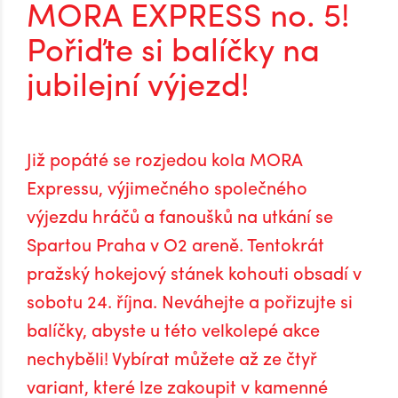
MORA EXPRESS no. 5!
Pořiďte si balíčky na
jubilejní výjezd!
Již popáté se rozjedou kola MORA
Expressu, výjimečného společného
výjezdu hráčů a fanoušků na utkání se
Spartou Praha v O2 areně. Tentokrát
pražský hokejový stánek kohouti obsadí v
sobotu 24. října. Neváhejte a pořizujte si
balíčky, abyste u této velkolepé akce
nechyběli! Vybírat můžete až ze čtyř
variant, které lze zakoupit v kamenné