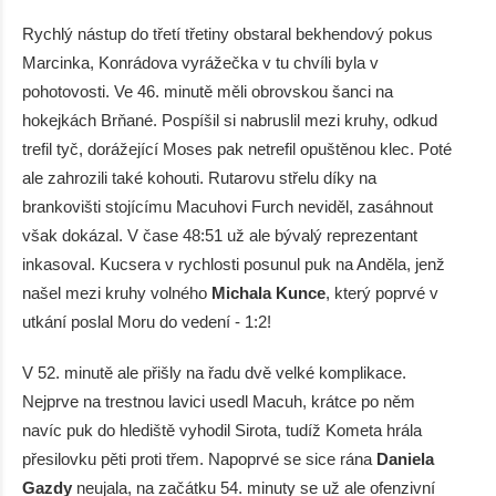
Rychlý nástup do třetí třetiny obstaral bekhendový pokus
Marcinka, Konrádova vyrážečka v tu chvíli byla v
pohotovosti. Ve 46. minutě měli obrovskou šanci na
hokejkách Brňané. Pospíšil si nabruslil mezi kruhy, odkud
trefil tyč, dorážející Moses pak netrefil opuštěnou klec. Poté
ale zahrozili také kohouti. Rutarovu střelu díky na
brankovišti stojícímu Macuhovi Furch neviděl, zasáhnout
však dokázal. V čase 48:51 už ale bývalý reprezentant
inkasoval. Kucsera v rychlosti posunul puk na Anděla, jenž
našel mezi kruhy volného
Michala Kunce
, který poprvé v
utkání poslal Moru do vedení - 1:2!
V 52. minutě ale přišly na řadu dvě velké komplikace.
Nejprve na trestnou lavici usedl Macuh, krátce po něm
navíc puk do hlediště vyhodil Sirota, tudíž Kometa hrála
přesilovku pěti proti třem. Napoprvé se sice rána
Daniela
Gazdy
neujala, na začátku 54. minuty se už ale ofenzivní