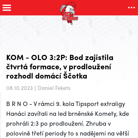
KOM - OLO 3:2P: Bod zajistila
čtvrtá formace, v prodloužení
rozhodl domácí Ščotka
08.10.2023 | Daniel Fekets
B R N O - V rámci 9. kola Tipsport extraligy
Hanáci zavítali na led brněnské Komety, kde
prohráli 2:3 po prodloužení. Zhruba v
polovině třetí periody to s nadějemi na větší