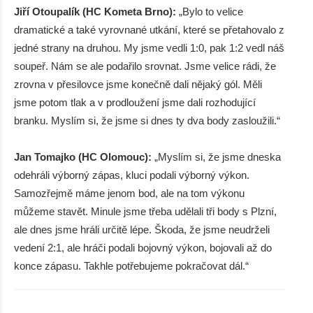
Jiří Otoupalík (HC Kometa Brno):
„Bylo to velice
dramatické a také vyrovnané utkání, které se přetahovalo z
jedné strany na druhou. My jsme vedli 1:0, pak 1:2 vedl náš
soupeř. Nám se ale podařilo srovnat. Jsme velice rádi, že
zrovna v přesilovce jsme konečně dali nějaký gól. Měli
jsme potom tlak a v prodloužení jsme dali rozhodující
branku. Myslím si, že jsme si dnes ty dva body zasloužili.“
Jan Tomajko (HC Olomouc):
„Myslím si, že jsme dneska
odehráli výborný zápas, kluci podali výborný výkon.
Samozřejmě máme jenom bod, ale na tom výkonu
můžeme stavět. Minule jsme třeba udělali tři body s Plzní,
ale dnes jsme hráli určitě lépe. Škoda, že jsme neudrželi
vedení 2:1, ale hráči podali bojovný výkon, bojovali až do
konce zápasu. Takhle potřebujeme pokračovat dál.“