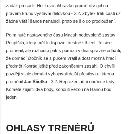
zadák prosadil. Holíkovu přihrávku proměnil v gól na
pravém kruhu výstavní dělovkou - 2:2. Zbytek třetí části už
žádné větší šance nenabídl, proto se šlo do prodloužení.
Po minutě nastaveného času Macuh nedovoleně zastavil
Pospíšila, který měl k dispozici trestné střílení. To sice
proměnil, ale rozhodčí pak s pomocí videa správně odhalili,
že domácí útočník se s pukem vrátil a dost možná hrací
předmět Konrád ještě před zakončením zasáhl. O chvíli
později si ale domácí vybojovali další přesilovku, kterou
proměnil
Jan Ščotka
- 3:2. Reprezentační obránce tedy
Kometě zajistil dva body, kohouti vezou na Hanou bod
jeden.
OHLASY TRENÉRŮ