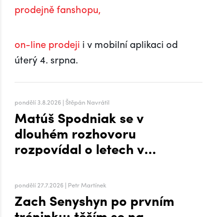
prodejně fanshopu,
on-line prodeji
i v mobilní aplikaci od
úterý 4. srpna.
pondělí 3.8.2026 | Štěpán Navrátil
Matúš Spodniak se v
dlouhém rozhovoru
rozpovídal o letech v
zámoří i přesunu na Hanou
pondělí 27.7.2026 | Petr Martínek
Zach Senyshyn po prvním
tréninku: těším se na