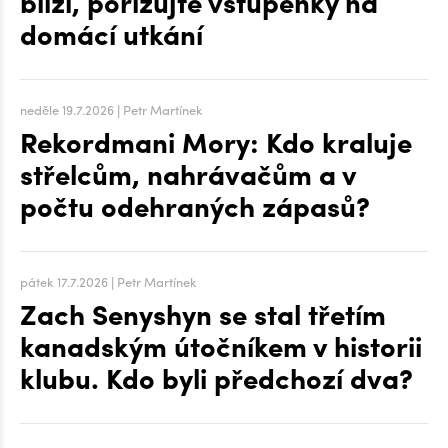
blíží, pořizujte vstupenky na
domácí utkání
neděle 19.7.2026 | Petr Martínek
Rekordmani Mory: Kdo kraluje
střelcům, nahrávačům a v
počtu odehraných zápasů?
pátek 17.7.2026 | Petr Martínek
Zach Senyshyn se stal třetím
kanadským útočníkem v historii
klubu. Kdo byli předchozí dva?