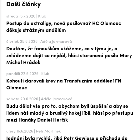
Další články
středa 15.7.2026 | Klub
Postup do extraligy, nová posilovna? HC Olomouc
děkuje strážným andělům
čtvrtek 25.6.2026 | Adéla Jarmarová
Doufám, že fanouškům ukážeme, co v týmu je, a
zvládneme dojít co nejdál, hlásí staronová posila Mory
Michal Hrádek
pondělí 22.6.2026 | Klub
Kohouti darovali krev na Transfuzním oddělení FN
Olomouc
sobota 20.6.2026 | Adéla Jarmarová
Budu dělat vše pro to, abychom byli úspěšní a aby se
lidem náš mladý a bruslivý hokej líbil, hlásí po přestupu
mezi Hanáky Daniel Herčík
úterý 16.6.2026 | Petr Martínek
Jednání byla rychlá, říká Petr Gewiese o příchodu do