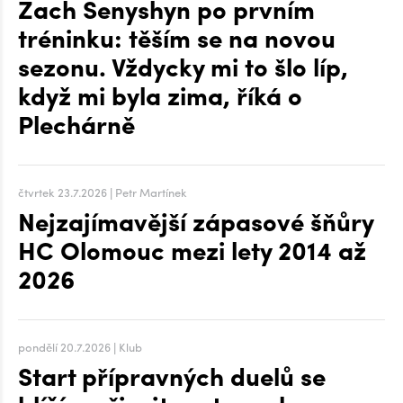
Zach Senyshyn po prvním
tréninku: těším se na novou
sezonu. Vždycky mi to šlo líp,
když mi byla zima, říká o
Plechárně
čtvrtek 23.7.2026 | Petr Martínek
Nejzajímavější zápasové šňůry
HC Olomouc mezi lety 2014 až
2026
pondělí 20.7.2026 | Klub
Start přípravných duelů se