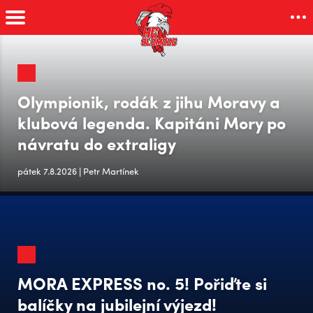
Olympionik, rodák z jihu Moravy a
klubová legenda. Kapitáni Mory po
návratu do extraligy
pátek 7.8.2026 | Petr Martínek
MORA EXPRESS no. 5! Pořiďte si
balíčky na jubilejní výjezd!