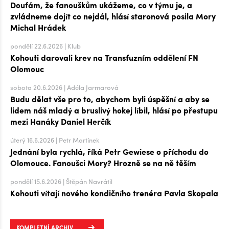
Doufám, že fanouškům ukážeme, co v týmu je, a
zvládneme dojít co nejdál, hlásí staronová posila Mory
Michal Hrádek
pondělí 22.6.2026 | Klub
Kohouti darovali krev na Transfuzním oddělení FN
Olomouc
sobota 20.6.2026 | Adéla Jarmarová
Budu dělat vše pro to, abychom byli úspěšní a aby se
lidem náš mladý a bruslivý hokej líbil, hlásí po přestupu
mezi Hanáky Daniel Herčík
úterý 16.6.2026 | Petr Martínek
Jednání byla rychlá, říká Petr Gewiese o příchodu do
Olomouce. Fanoušci Mory? Hrozně se na ně těším
pondělí 15.6.2026 | Štěpán Navrátil
Kohouti vítají nového kondičního trenéra Pavla Skopala
KOMPLETNÍ ARCHIV