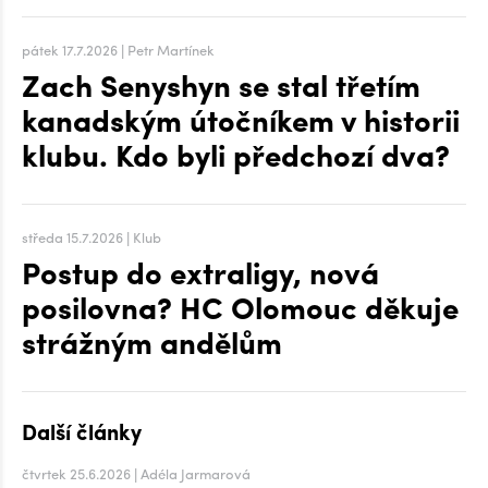
pátek 17.7.2026 | Petr Martínek
Zach Senyshyn se stal třetím
kanadským útočníkem v historii
klubu. Kdo byli předchozí dva?
středa 15.7.2026 | Klub
Postup do extraligy, nová
posilovna? HC Olomouc děkuje
strážným andělům
Další články
čtvrtek 25.6.2026 | Adéla Jarmarová