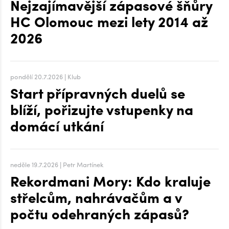
Nejzajímavější zápasové šňůry
HC Olomouc mezi lety 2014 až
2026
pondělí 20.7.2026 | Klub
Start přípravných duelů se
blíží, pořizujte vstupenky na
domácí utkání
neděle 19.7.2026 | Petr Martínek
Rekordmani Mory: Kdo kraluje
střelcům, nahrávačům a v
počtu odehraných zápasů?