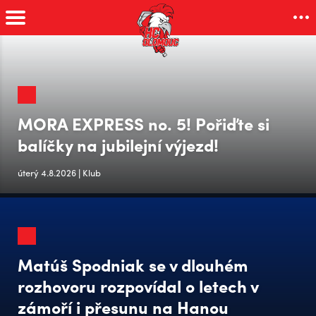
MORA EXPRESS no. 5! Pořiďte si
balíčky na jubilejní výjezd!
úterý 4.8.2026 | Klub
Matúš Spodniak se v dlouhém
rozhovoru rozpovídal o letech v
zámoří i přesunu na Hanou